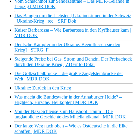
Vom Schlachthof zur Sendezentrale – Das MDR-Gelände in
Leipzig | MDR DOK
Das Bangen um die Liebsten | Ukrainer:innen in der Schweiz
| Ukraine-Krieg | rec. | SRF Dok
Kaiser Barbarossa – Wie Barbarossa in den Kyffhäuser kam |
MDR DOK
Deutsche Kämpfer in der Ukraine: Beeinflussen sie den
Krieg? | STRG_F
Steigende Preise bei Gas, Strom und Benzin. Der Preisschock
durch den Ukraine-Krieg | ZDFinfo Doku
Die Göltzschtalbrücke – die größte Ziegelsteinbrücke der
Welt | MDR DOK
Ukraine: Zurück in den Krieg
Was macht die Bundeswehr in der Annaburger Heide? –
Hightech, Hirsche, Helikopter | MDR DOK
Von der Nazi-Schleuse zum Hausboot-Traum – Die
unglaubliche Geschichte des Mittellandkanal | MDR DOK
Der lange Weg nach oben – Wie es Ostdeutsche in die Elite
schaffen | MDR DOK