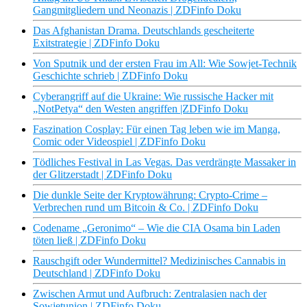
Gangmitgliedern und Neonazis | ZDFinfo Doku
Das Afghanistan Drama. Deutschlands gescheiterte
Exitstrategie | ZDFinfo Doku
Von Sputnik und der ersten Frau im All: Wie Sowjet-Technik
Geschichte schrieb | ZDFinfo Doku
Cyberangriff auf die Ukraine: Wie russische Hacker mit
„NotPetya“ den Westen angriffen |ZDFinfo Doku
Faszination Cosplay: Für einen Tag leben wie im Manga,
Comic oder Videospiel | ZDFinfo Doku
Tödliches Festival in Las Vegas. Das verdrängte Massaker in
der Glitzerstadt | ZDFinfo Doku
Die dunkle Seite der Kryptowährung: Crypto-Crime –
Verbrechen rund um Bitcoin & Co. | ZDFinfo Doku
Codename „Geronimo“ – Wie die CIA Osama bin Laden
töten ließ | ZDFinfo Doku
Rauschgift oder Wundermittel? Medizinisches Cannabis in
Deutschland | ZDFinfo Doku
Zwischen Armut und Aufbruch: Zentralasien nach der
Sowjetunion | ZDFinfo Doku