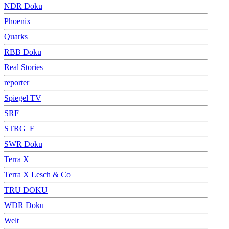
NDR Doku
Phoenix
Quarks
RBB Doku
Real Stories
reporter
Spiegel TV
SRF
STRG_F
SWR Doku
Terra X
Terra X Lesch & Co
TRU DOKU
WDR Doku
Welt