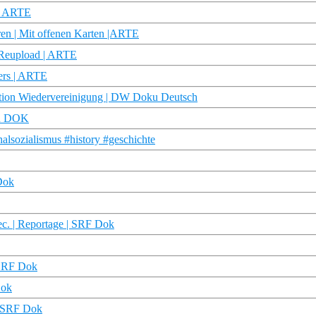
 | ARTE
en | Mit offenen Karten |ARTE
 Reupload | ARTE
ers | ARTE
ration Wiedervereinigung | DW Doku Deutsch
DR DOK
alsozialismus #history #geschichte
Dok
c. | Reportage | SRF Dok
 SRF Dok
Dok
| SRF Dok