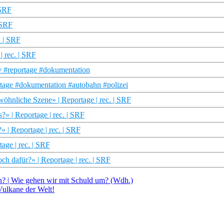
 SRF
 SRF
. | SRF
 rec. | SRF
tv #reportage #dokumentation
tage #dokumentation #autobahn #polizei
öhnliche Szene» | Reportage | rec. | SRF
» | Reportage | rec. | SRF
| Reportage | rec. | SRF
ge | rec. | SRF
 dafür?» | Reportage | rec. | SRF
en? | Wie gehen wir mit Schuld um? (Wdh.)
 Vulkane der Welt!