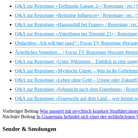
Q&A zur Reportage «Treffpunkt Garage 2» | Reportage | rec.|
Q&A zur Reportage «Religiöse Influencer» | Reportage | rec. |
Q&A zur Reportage «Haarausfall bei Frauen» | Reportage | rec
Q&A zur Reportage «Abtreibung bei Trisomie 21» | Reportage |
Obdachlos: „Ich will hier raus!“ | Focus TV Reportage #focus
Ärgerliches Vergehen… | Focus TV Reportage #focustv #repor
Q&A zur Reportage «Unter Wikingern – Einblick in eine ungew
Q&A zur Reportage «Mystische Gänge – Was ist ihr Geheimnis?
Q&A zur Reportage «Leben ohne Geld – Utopie oder Zukunft?» 
Q&A zur Reportage «Sehnsucht nach dem Eigenheim» | Reporta
Q&A zur Reportage «Feuerwehr auf dem Land – wer brennt noch
Vorheriger Beitrag
Was passiert mit psychisch kranken Straftäter:inn
Nächster Beitrag
In Guatemala befindet sich einer der gefährlichsten
Sender & Sendungen