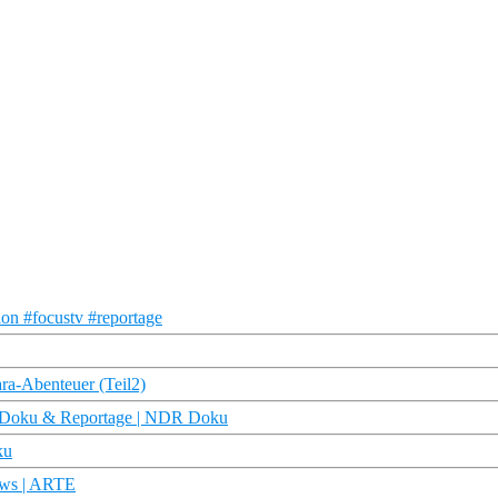
on #focustv #reportage
ara-Abenteuer (Teil2)
| Doku & Reportage | NDR Doku
ku
News | ARTE