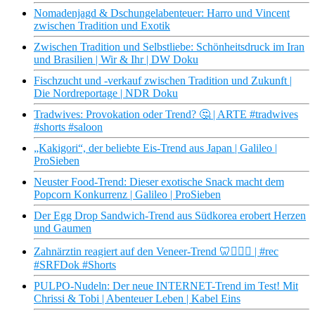
Nomadenjagd & Dschungelabenteuer: Harro und Vincent
zwischen Tradition und Exotik
Zwischen Tradition und Selbstliebe: Schönheitsdruck im Iran
und Brasilien | Wir & Ihr | DW Doku
Fischzucht und -verkauf zwischen Tradition und Zukunft |
Die Nordreportage | NDR Doku
Tradwives: Provokation oder Trend? 🤔 | ARTE #tradwives
#shorts #saloon
„Kakigori“, der beliebte Eis-Trend aus Japan | Galileo |
ProSieben
Neuster Food-Trend: Dieser exotische Snack macht dem
Popcorn Konkurrenz | Galileo | ProSieben
Der Egg Drop Sandwich-Trend aus Südkorea erobert Herzen
und Gaumen
Zahnärztin reagiert auf den Veneer-Trend 🦷👩🏼‍⚕️ | #rec
#SRFDok #Shorts
PULPO-Nudeln: Der neue INTERNET-Trend im Test! Mit
Chrissi & Tobi | Abenteuer Leben | Kabel Eins