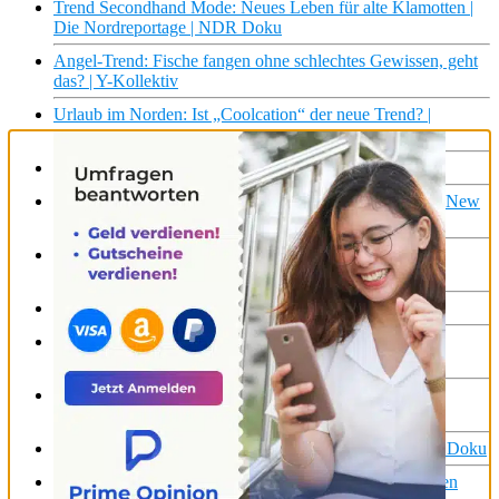
Trend Secondhand Mode: Neues Leben für alte Klamotten |
Die Nordreportage | NDR Doku
Angel-Trend: Fische fangen ohne schlechtes Gewissen, geht
das? | Y-Kollektiv
Urlaub im Norden: Ist „Coolcation“ der neue Trend? |
Weltspiegel
Trend sorgt für Verbot in Russland
Top 10: Streetfood weltweit 🌮 Ameiseneier-Tacos und New
York Trend-Foods
Brick Toast Burger 🍔 Trend oder Humbug? Timo
Hinkelmann testet! | Abenteuer Leben
Chipstüten 2.0 – der verrückte Snack-Trend aus Köln!
Nationalismus oder Tradition? Der Folklore-Hype in
Osteuropa | Tracks East | ARTE
Wieviel Tradition brauchen wir? | P_OST – Die nächste
Generation | ARTE
300 Jahre Fischer-Tradition | Die Nordreportage | NDR Doku
Tradition VS Innovation: Alberto Grandi’s Behauptungen