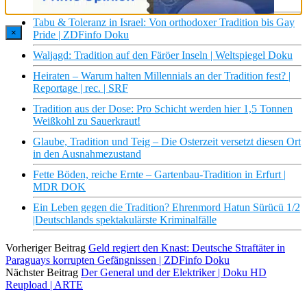
über die italienische Küche
Tabu & Toleranz in Israel: Von orthodoxer Tradition bis Gay
×
Pride | ZDFinfo Doku
Waljagd: Tradition auf den Färöer Inseln | Weltspiegel Doku
Heiraten – Warum halten Millennials an der Tradition fest? |
Reportage | rec. | SRF
Tradition aus der Dose: Pro Schicht werden hier 1,5 Tonnen
Weißkohl zu Sauerkraut!
Glaube, Tradition und Teig – Die Osterzeit versetzt diesen Ort
in den Ausnahmezustand
Fette Böden, reiche Ernte – Gartenbau-Tradition in Erfurt |
MDR DOK
Ein Leben gegen die Tradition? Ehrenmord Hatun Sürücü 1/2
|Deutschlands spektakulärste Kriminalfälle
Vorheriger Beitrag
Geld regiert den Knast: Deutsche Straftäter in
Paraguays korrupten Gefängnissen | ZDFinfo Doku
Nächster Beitrag
Der General und der Elektriker | Doku HD
Reupload | ARTE