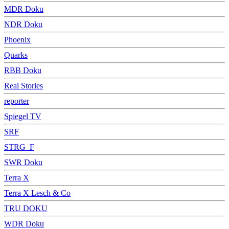
MDR Doku
NDR Doku
Phoenix
Quarks
RBB Doku
Real Stories
reporter
Spiegel TV
SRF
STRG_F
SWR Doku
Terra X
Terra X Lesch & Co
TRU DOKU
WDR Doku