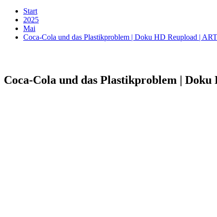
Start
2025
Mai
Coca-Cola und das Plastikproblem | Doku HD Reupload | AR
Coca-Cola und das Plastikproblem | Dok