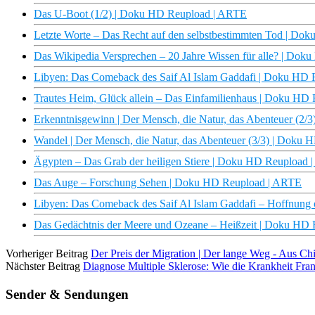
Das U-Boot (1/2) | Doku HD Reupload | ARTE
Letzte Worte – Das Recht auf den selbstbestimmten Tod | D
Das Wikipedia Versprechen – 20 Jahre Wissen für alle? | Do
Libyen: Das Comeback des Saif Al Islam Gaddafi | Doku HD
Trautes Heim, Glück allein – Das Einfamilienhaus | Doku HD
Erkenntnisgewinn | Der Mensch, die Natur, das Abenteuer (2
Wandel | Der Mensch, die Natur, das Abenteuer (3/3) | Doku
Ägypten – Das Grab der heiligen Stiere | Doku HD Reupload
Das Auge – Forschung Sehen | Doku HD Reupload | ARTE
Libyen: Das Comeback des Saif Al Islam Gaddafi – Hoffnung
Das Gedächtnis der Meere und Ozeane – Heißzeit | Doku HD
Vorheriger Beitrag
Der Preis der Migration | Der lange Weg - Aus C
Nächster Beitrag
Diagnose Multiple Sklerose: Wie die Krankheit Fra
Sender & Sendungen