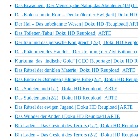
Das Erwachen | Der Mensch, die Natur, das Abenteuer (1/3) 
Das Kolosseum in Rom – Denkmäler der Ewigkeit | Doku HD
Der Hai – Das unbekannte Wesen | Doku HD (Reupload)| AR
Das Toiletten-Tabu | Doku HD Reupload | ARTE
Der Iran und das persische Königreich (2/3) | Doku HD Reup
Das Phänomen des Handels | Der Ursprung der Zivilisationen
Kurkuma, das „indische Gold“ | GEO Reportage | Doku HD 
Das Rätsel der dunklen Materie | Doku HD Reupload | ARTE
Das Ende der Osmanen | Blutiges Erbe (2/2) | Doku HD Reup
Das Sudetenland (1/2) | Doku HD Reupload | ARTE
Das Sudetenland (2/2) | Doku HD Reupload | ARTE
Das Rätsel der ewigen Jugend | Doku HD Reupload | ARTE
Das Wunder der Anden | Doku HD Reupload | ARTE
Bin Laden – Das Gesicht des Terrors (1/2) | Doku HD Reuplo
Bin Laden – Das Gesicht des Terrors (2/2) | Doku HD Reuplo