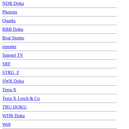
NDR Doku
Phoenix
Quarks
RBB Doku
Real Stories
reporter
Spiegel TV
SRF
STRG_F
SWR Doku
Terra X
Terra X Lesch & Co
TRU DOKU
WDR Doku
Welt