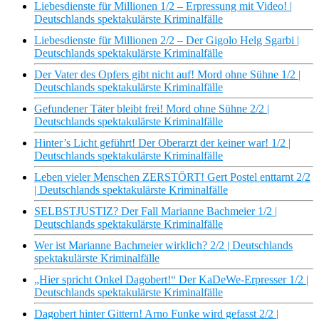
Liebesdienste für Millionen 1/2 – Erpressung mit Video! |
Deutschlands spektakulärste Kriminalfälle
Liebesdienste für Millionen 2/2 – Der Gigolo Helg Sgarbi |
Deutschlands spektakulärste Kriminalfälle
Der Vater des Opfers gibt nicht auf! Mord ohne Sühne 1/2 |
Deutschlands spektakulärste Kriminalfälle
Gefundener Täter bleibt frei! Mord ohne Sühne 2/2 |
Deutschlands spektakulärste Kriminalfälle
Hinter’s Licht geführt! Der Oberarzt der keiner war! 1/2 |
Deutschlands spektakulärste Kriminalfälle
Leben vieler Menschen ZERSTÖRT! Gert Postel enttarnt 2/2
| Deutschlands spektakulärste Kriminalfälle
SELBSTJUSTIZ? Der Fall Marianne Bachmeier 1/2 |
Deutschlands spektakulärste Kriminalfälle
Wer ist Marianne Bachmeier wirklich? 2/2 | Deutschlands
spektakulärste Kriminalfälle
„Hier spricht Onkel Dagobert!“ Der KaDeWe-Erpresser 1/2 |
Deutschlands spektakulärste Kriminalfälle
Dagobert hinter Gittern! Arno Funke wird gefasst 2/2 |