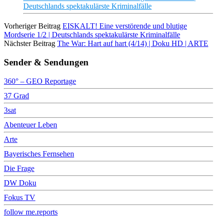
Deutschlands spektakulärste Kriminalfälle
Vorheriger Beitrag
EISKALT! Eine verstörende und blutige
Mordserie 1/2 | Deutschlands spektakulärste Kriminalfälle
Nächster Beitrag
The War: Hart auf hart (4/14) | Doku HD | ARTE
Sender & Sendungen
360° – GEO Reportage
37 Grad
3sat
Abenteuer Leben
Arte
Bayerisches Fernsehen
Die Frage
DW Doku
Fokus TV
follow me.reports