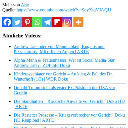
Mehr von
Arte
Quelle:
https://www.youtube.com/watch?v=9oyXtqVJAQU
Ähnliche Videos:
Andrew Tate oder von Männlichkeit, Bugattis und
Pizzakartons | Mit offenen Augen | ARTE
Alpha-Mann & Frauenhasser: Wer ist Social Media-Star
Andrew Tate? | ZDFinfo Doku
Kinderpsychiater vor Gericht – Aufstieg & Fall des Dr.
Winterhoff (1/3) | WDR Doku
Donald Trump steht als erster Ex-Präsident der USA vor
Gericht
Die Standhaften – Russische Anwälte vor Gericht | Doku HD
| ARTE
Die Rastatter Prozesse – Kriegsverbrecher vor Gericht | Doku
HD Reupload | ARTE