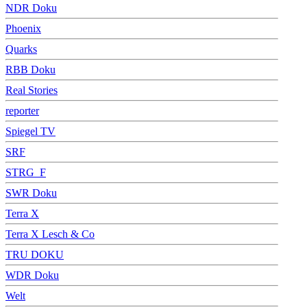
NDR Doku
Phoenix
Quarks
RBB Doku
Real Stories
reporter
Spiegel TV
SRF
STRG_F
SWR Doku
Terra X
Terra X Lesch & Co
TRU DOKU
WDR Doku
Welt