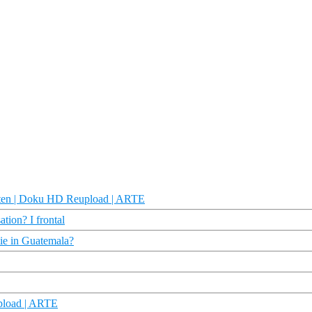
chten | Doku HD Reupload | ARTE
tion? I frontal
lie in Guatemala?
pload | ARTE