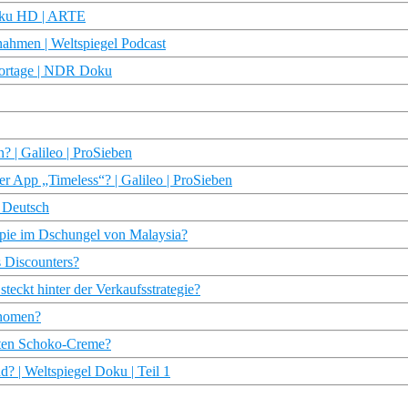
Doku HD | ARTE
ahmen | Weltspiegel Podcast
portage | NDR Doku
? | Galileo | ProSieben
r App „Timeless“? | Galileo | ProSieben
 Deutsch
opie im Dschungel von Malaysia?
s Discounters?
teckt hinter der Verkaufsstrategie?
änomen?
ebten Schoko-Creme?
d? | Weltspiegel Doku | Teil 1