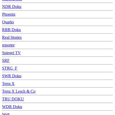
NDR Doku
Phoenix
Quarks
RBB Doku
Real Stories
reporter
Spiegel TV
SRF
STRG_F
SWR Doku
Terra X
Terra X Lesch & Co
TRU DOKU
WDR Doku
Welt