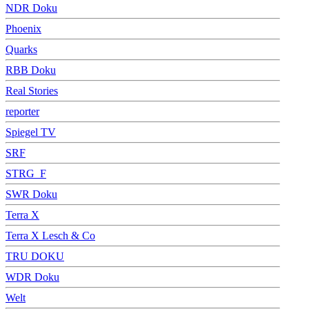
NDR Doku
Phoenix
Quarks
RBB Doku
Real Stories
reporter
Spiegel TV
SRF
STRG_F
SWR Doku
Terra X
Terra X Lesch & Co
TRU DOKU
WDR Doku
Welt