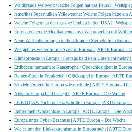
Waldbrände weltweit: welche Folgen hat das Feuer? | Weltspie
Amerikas Supervulkan Yellowstone: Welche Folgen hätte ein 
Welche Folgen hat der massive Umbau in den USA? | Weltspie
Europa gehen die Medikamente aus / Wie umgehen mit Wölfe
Neue Waffenlieferungen in die Ukraine / Sterbehilfe in Euro
Wie geht es weiter für die Syrer in Europa? | ARTE Europa –
Klimaproteste in Europa / Freitags bald kein Unterricht mehr
Erdbeben: humanitäre Katastrophe / Obdachlosigkeit in Euro
Renten-Streit in Frankreich / Glücksspiel in Europa | ARTE E
So viele Drogen in Europa wie noch nie | ARTE Europa – Di
Aids: In Europa bald besiegt? | ARTE Europa – Die Woche
LGBTQIA+: Nicht nur Fortschritte in Europa | ARTE Europa
Immer mehr Obdachlose in Europa | ARTE Europa – Die Woc
Europa unter Cyber-Beschuss | ARTE Europa – Die Woche
Wie es um den Linksextremismus in Europa steht | ARTE Euro