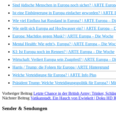
Sind jüdische Menschen in Europa noch sicher? | ARTE Euro
Ist eine Einbürgerung in Europa einfacher geworden? | ARTE
Wie viel Einfluss hat Russland in Europa? | ARTE Europa – D
Wie stellt sich Europa auf Hochwasser ein? | ARTE Europa –
Europa: Machtlos gegen Musk? | ARTE Europa – Die Woche
Mental Health: Wie geht’s, Europa? | ARTE Europa – Die Wo
KI: Ist Europa noch im Rennen? | ARTE Europa – Die Woche
Wirtschaft: Verliert Europa sein Zugpferd? | ARTE Europa – 
Harris / Trump: die Folgen für Europa | ARTE Hintergrund
Welche Verteidigung für Europa? | ARTE Info Plus
Präsident Trump: Welche Verteidigungspolitik für Europa? | M
Vorheriger Beitrag
Letzte Chance in der British Army: Trinker, Sch
Nächster Beitrag
Vatikanstadt. Ein Hauch von Ewigkeit | Doku HD 
Sender & Sendungen