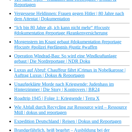
Reportagen
Vergessene Heldinnen: Frauen gegen Hitler | 80 Jahre nach
dem Attentat | Dokumentation
“Ich bin 80 Jahre alt, ich kann nicht mehr“ #focustv
#dokumentation #reportage #krankenversicherung
Morgenstern im Knast gebaut #dokumentation #reportage
#focustv #polizei #gefängnis #justiz #waffen
Operation Windrad-Bau: So wird eine Windkraftanlage
gebaut | Die Nordreportage | NDR Doku
Luxus auf Abruf: Chauffeur fährt iCrimax in Nobelkarosse |
Auftrag Luxus | Dokus & Reportagen
Unaufgeklärte Morde nach Kriegsende: Judenhass im
Hinterzimmer | Die Story | Kontrovers | BR24
Roadtrip 1945 | Folge 1: Kriegsende | Terra X
Wie Abfall durch Recycling zur Ressource wird – Ressource
Müll | dokus und reportagen
Expedition Deutschland | Reisen | Dokus und Reportagen
Brandgefährlich, heiß begehrt – Ausbildung bei der