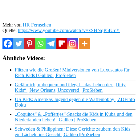
Mehr von
HR Fernsehen
Quelle:
https://www.youtube.com/watch?v=xSHNqP5fUcY
Ähnliche Videos:
Flitzen wie die Großen! Miniversionen von Luxusautos für
Rich-Kids | Galileo | ProSieben
Gefährlich, unbequem und illegal – das Leben der „Dirty
Kids“ | New Orleans| Uncovered | ProSieben
US Kids: Amerikas Jugend gegen die Waffenlobby | ZDFinfo
Doku
„Coquitos“ & „Poffertjes“-Snacks die Kids in Kuba und den
Niederlanden lieben! | Galileo | ProSieben
Schweden & Philippinen: Diese Gerichte zaubern den Kids
ein Lächeln ins Gesicht | Galileo |ProSieben