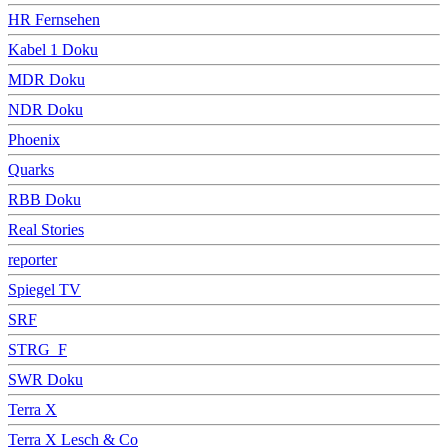
HR Fernsehen
Kabel 1 Doku
MDR Doku
NDR Doku
Phoenix
Quarks
RBB Doku
Real Stories
reporter
Spiegel TV
SRF
STRG_F
SWR Doku
Terra X
Terra X Lesch & Co