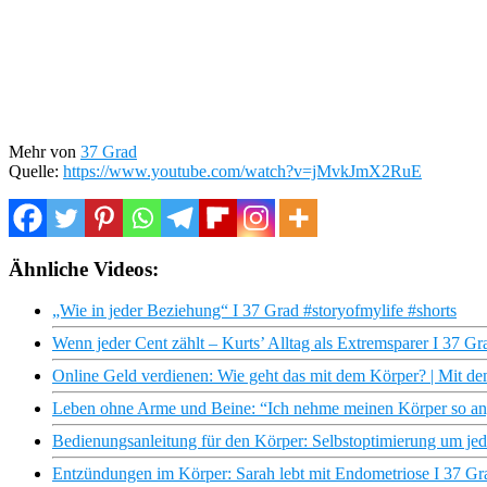
Mehr von
37 Grad
Quelle:
https://www.youtube.com/watch?v=jMvkJmX2RuE
Ähnliche Videos:
„Wie in jeder Beziehung“ I 37 Grad #storyofmylife #shorts
Wenn jeder Cent zählt – Kurts’ Alltag als Extremsparer I 37 Gr
Online Geld verdienen: Wie geht das mit dem Körper? | Mit d
Leben ohne Arme und Beine: “Ich nehme meinen Körper so an, 
Bedienungsanleitung für den Körper: Selbstoptimierung um jed
Entzündungen im Körper: Sarah lebt mit Endometriose I 37 Gr