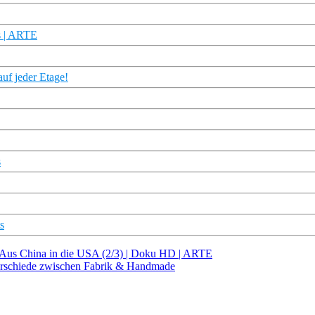
es | ARTE
auf jeder Etage!
s
s
 - Aus China in die USA (2/3) | Doku HD | ARTE
terschiede zwischen Fabrik & Handmade