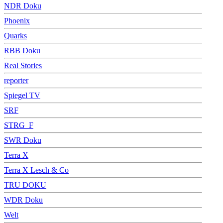
NDR Doku
Phoenix
Quarks
RBB Doku
Real Stories
reporter
Spiegel TV
SRF
STRG_F
SWR Doku
Terra X
Terra X Lesch & Co
TRU DOKU
WDR Doku
Welt