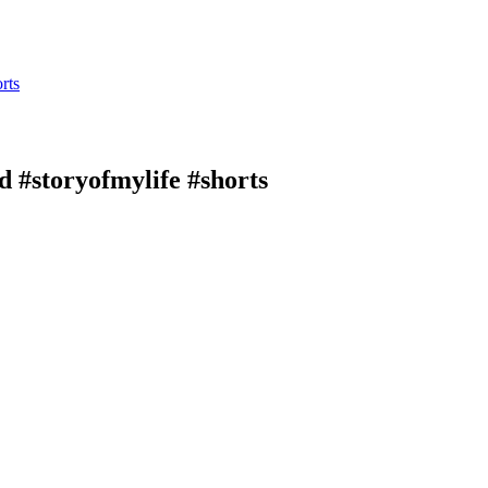
rts
 #storyofmylife #shorts