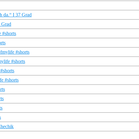
h da.“ I 37 Grad
7 Grad
e #shorts
rts
fmylife #shorts
ylife #shorts
 #shorts
fe #shorts
rts
ts
ts
s
Chechik