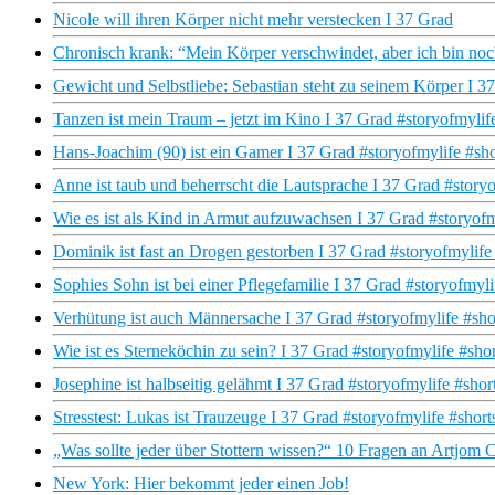
Nicole will ihren Körper nicht mehr verstecken I 37 Grad
Chronisch krank: “Mein Körper verschwindet, aber ich bin noc
Gewicht und Selbstliebe: Sebastian steht zu seinem Körper I 3
Tanzen ist mein Traum – jetzt im Kino I 37 Grad #storyofmylif
Hans-Joachim (90) ist ein Gamer I 37 Grad #storyofmylife #sho
Anne ist taub und beherrscht die Lautsprache I 37 Grad #storyo
Wie es ist als Kind in Armut aufzuwachsen I 37 Grad #storyofm
Dominik ist fast an Drogen gestorben I 37 Grad #storyofmylife
Sophies Sohn ist bei einer Pflegefamilie I 37 Grad #storyofmyli
Verhütung ist auch Männersache I 37 Grad #storyofmylife #sho
Wie ist es Sterneköchin zu sein? I 37 Grad #storyofmylife #shor
Josephine ist halbseitig gelähmt I 37 Grad #storyofmylife #shor
Stresstest: Lukas ist Trauzeuge I 37 Grad #storyofmylife #short
„Was sollte jeder über Stottern wissen?“ 10 Fragen an Artjom 
New York: Hier bekommt jeder einen Job!