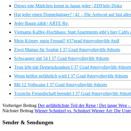
Dieses tote Mädchen kennt in Japan jeder | ZDFinfo Doku
Hat jeder einen Doppelgänger? | 42 – Die Antwort auf fast all
Jeder Baum zählt | ARTE Re:
Vietnams Kaffee-Hochhaus: Statt Apartments gibt’s hier Cafés 
Mein Körper, mein Freund? #37grad #storyofmylife #zdf
Zwei Mamas für Sophie I 37 Grad #storyofmylife #shorts
Schwanger mit 54 I 37 Grad #storyofmylife #shorts
Teun lebt mit Demenzkranken I 37 Grad #storyofmylife #short
Wenn helfen gefährlich wird I 37 Grad #storyofmylife #shorts
Mit 12 Vollwaise I 37 Grad #storyofmylife #shorts
Toxische Freundschaft beendet I 37 Grad #storyofmylife #short
Vorheriger Beitrag
Der gefährlichste Teil der Reise | Der lange Weg
Nächster Beitrag
Wiener Schnitzel vs. Schnitzel Wiener Art: Die Un
Sender & Sendungen