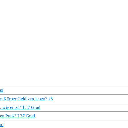
ad
em Körper Geld verdienen? #5
wie er ist.” I 37 Grad
en Preis? I 37 Grad
ad