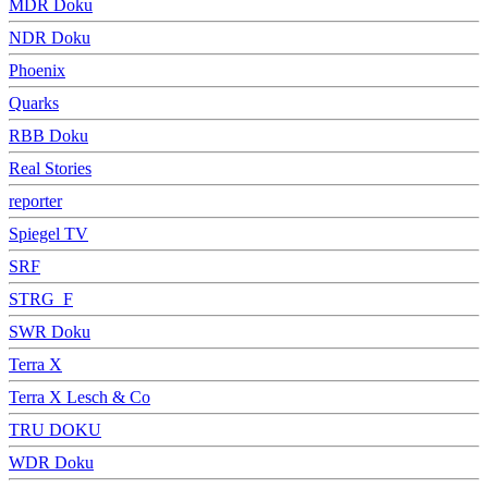
MDR Doku
NDR Doku
Phoenix
Quarks
RBB Doku
Real Stories
reporter
Spiegel TV
SRF
STRG_F
SWR Doku
Terra X
Terra X Lesch & Co
TRU DOKU
WDR Doku