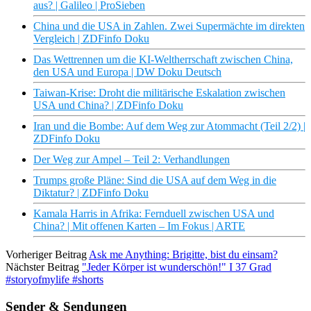
aus? | Galileo | ProSieben
China und die USA in Zahlen. Zwei Supermächte im direkten
Vergleich | ZDFinfo Doku
Das Wettrennen um die KI-Weltherrschaft zwischen China,
den USA und Europa | DW Doku Deutsch
Taiwan-Krise: Droht die militärische Eskalation zwischen
USA und China? | ZDFinfo Doku
Iran und die Bombe: Auf dem Weg zur Atommacht (Teil 2/2) |
ZDFinfo Doku
Der Weg zur Ampel – Teil 2: Verhandlungen
Trumps große Pläne: Sind die USA auf dem Weg in die
Diktatur? | ZDFinfo Doku
Kamala Harris in Afrika: Fernduell zwischen USA und
China? | Mit offenen Karten – Im Fokus | ARTE
Vorheriger Beitrag
Ask me Anything: Brigitte, bist du einsam?
Nächster Beitrag
"Jeder Körper ist wunderschön!" I 37 Grad
#storyofmylife #shorts
Sender & Sendungen