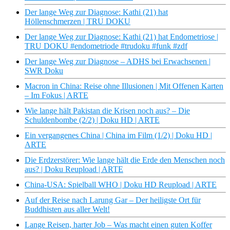
Der lange Weg zur Diagnose: Kathi (21) hat
Höllenschmerzen | TRU DOKU
Der lange Weg zur Diagnose: Kathi (21) hat Endometriose |
TRU DOKU #endometriode #trudoku #funk #zdf
Der lange Weg zur Diagnose – ADHS bei Erwachsenen |
SWR Doku
Macron in China: Reise ohne Illusionen | Mit Offenen Karten
– Im Fokus | ARTE
Wie lange hält Pakistan die Krisen noch aus? – Die
Schuldenbombe (2/2) | Doku HD | ARTE
Ein vergangenes China | China im Film (1/2) | Doku HD |
ARTE
Die Erdzerstörer: Wie lange hält die Erde den Menschen noch
aus? | Doku Reupload | ARTE
China-USA: Spielball WHO | Doku HD Reupload | ARTE
Auf der Reise nach Larung Gar – Der heiligste Ort für
Buddhisten aus aller Welt!
Lange Reisen, harter Job – Was macht einen guten Koffer