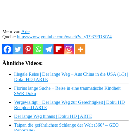
Mehr von
Arte
Quelle:
https://www.youtube.com/watch?v=yT937FDSfZ4
Ähnliche Videos:
Illegale Reise | Der lange Weg – Aus China in die USA (1/3) |
Doku HD | ARTE
Florins lange Suche – Reise in eine traumatische Kindheit |
SWR Doku
Vergewaltigt – Der lange Weg zur Gerechtigkeit | Doku HD
Reupload | ARTE
Der lange Weg hinaus | Doku HD | ARTE
Taipan die gefährlichste Schlange der Welt (360° – GEO
Reportage)