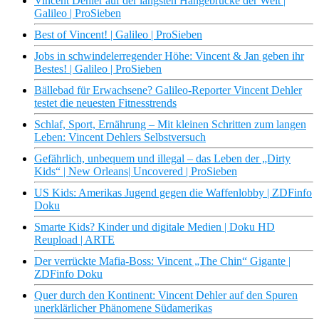
Vincent Dehler auf der längsten Hängebrücke der Welt |
Galileo | ProSieben
Best of Vincent! | Galileo | ProSieben
Jobs in schwindelerregender Höhe: Vincent & Jan geben ihr
Bestes! | Galileo | ProSieben
Bällebad für Erwachsene? Galileo-Reporter Vincent Dehler
testet die neuesten Fitnesstrends
Schlaf, Sport, Ernährung – Mit kleinen Schritten zum langen
Leben: Vincent Dehlers Selbstversuch
Gefährlich, unbequem und illegal – das Leben der „Dirty
Kids“ | New Orleans| Uncovered | ProSieben
US Kids: Amerikas Jugend gegen die Waffenlobby | ZDFinfo
Doku
Smarte Kids? Kinder und digitale Medien | Doku HD
Reupload | ARTE
Der verrückte Mafia-Boss: Vincent „The Chin“ Gigante |
ZDFinfo Doku
Quer durch den Kontinent: Vincent Dehler auf den Spuren
unerklärlicher Phänomene Südamerikas