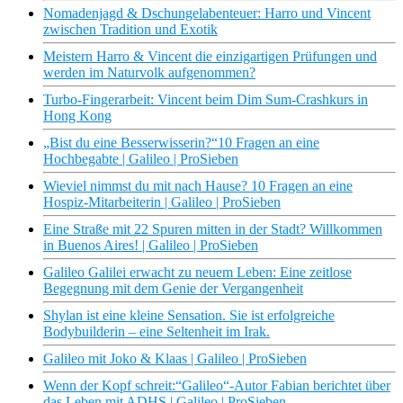
Nomadenjagd & Dschungelabenteuer: Harro und Vincent
zwischen Tradition und Exotik
Meistern Harro & Vincent die einzigartigen Prüfungen und
werden im Naturvolk aufgenommen?
Turbo-Fingerarbeit: Vincent beim Dim Sum-Crashkurs in
Hong Kong
„Bist du eine Besserwisserin?“10 Fragen an eine
Hochbegabte | Galileo | ProSieben
Wieviel nimmst du mit nach Hause? 10 Fragen an eine
Hospiz-Mitarbeiterin | Galileo | ProSieben
Eine Straße mit 22 Spuren mitten in der Stadt? Willkommen
in Buenos Aires! | Galileo | ProSieben
Galileo Galilei erwacht zu neuem Leben: Eine zeitlose
Begegnung mit dem Genie der Vergangenheit
Shylan ist eine kleine Sensation. Sie ist erfolgreiche
Bodybuilderin – eine Seltenheit im Irak.
Galileo mit Joko & Klaas | Galileo | ProSieben
Wenn der Kopf schreit:“Galileo“-Autor Fabian berichtet über
das Leben mit ADHS | Galileo | ProSieben