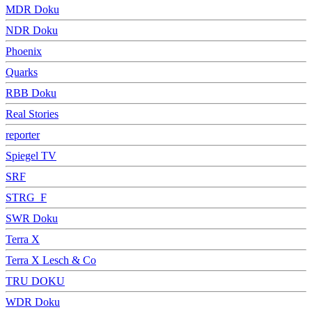
MDR Doku
NDR Doku
Phoenix
Quarks
RBB Doku
Real Stories
reporter
Spiegel TV
SRF
STRG_F
SWR Doku
Terra X
Terra X Lesch & Co
TRU DOKU
WDR Doku