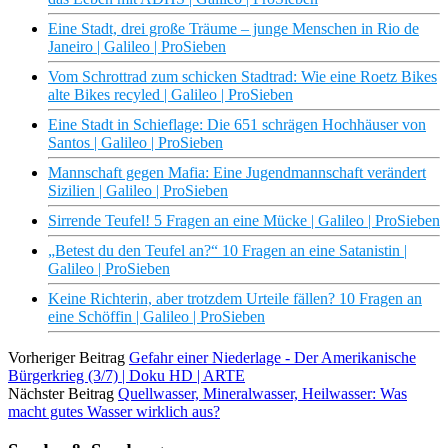
Eine Stadt, drei große Träume – junge Menschen in Rio de
Janeiro | Galileo | ProSieben
Vom Schrottrad zum schicken Stadtrad: Wie eine Roetz Bikes
alte Bikes recyled | Galileo | ProSieben
Eine Stadt in Schieflage: Die 651 schrägen Hochhäuser von
Santos | Galileo | ProSieben
Mannschaft gegen Mafia: Eine Jugendmannschaft verändert
Sizilien | Galileo | ProSieben
Sirrende Teufel! 5 Fragen an eine Mücke | Galileo | ProSieben
„Betest du den Teufel an?“ 10 Fragen an eine Satanistin |
Galileo | ProSieben
Keine Richterin, aber trotzdem Urteile fällen? 10 Fragen an
eine Schöffin | Galileo | ProSieben
Vorheriger Beitrag
Gefahr einer Niederlage - Der Amerikanische
Bürgerkrieg (3/7) | Doku HD | ARTE
Nächster Beitrag
Quellwasser, Mineralwasser, Heilwasser: Was
macht gutes Wasser wirklich aus?