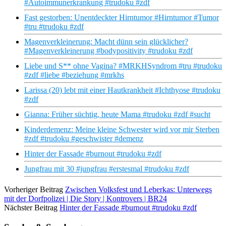
#Autoimmunerkrankung #trudoku #zdf
Fast gestorben: Unentdeckter Hirntumor #Hirntumor #Tumor
#tru #trudoku #zdf
Magenverkleinerung: Macht dünn sein glücklicher?
#Magenverkleinerung #bodypositivity #trudoku #zdf
Liebe und S** ohne Vagina? #MRKHSyndrom #tru #trudoku
#zdf #liebe #beziehung #mrkhs
Larissa (20) lebt mit einer Hautkrankheit #Ichthyose #trudoku
#zdf
Gianna: Früher süchtig, heute Mama #trudoku #zdf #sucht
Kinderdemenz: Meine kleine Schwester wird vor mir Sterben
#zdf #trudoku #geschwister #demenz
Hinter der Fassade #burnout #trudoku #zdf
Jungfrau mit 30 #jungfrau #erstesmal #trudoku #zdf
Vorheriger Beitrag
Zwischen Volksfest und Leberkas: Unterwegs
mit der Dorfpolizei | Die Story | Kontrovers | BR24
Nächster Beitrag
Hinter der Fassade #burnout #trudoku #zdf