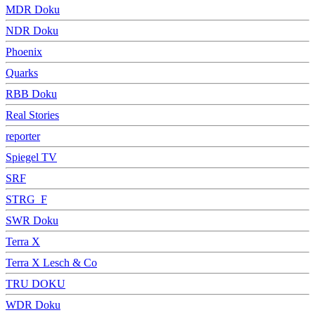
MDR Doku
NDR Doku
Phoenix
Quarks
RBB Doku
Real Stories
reporter
Spiegel TV
SRF
STRG_F
SWR Doku
Terra X
Terra X Lesch & Co
TRU DOKU
WDR Doku