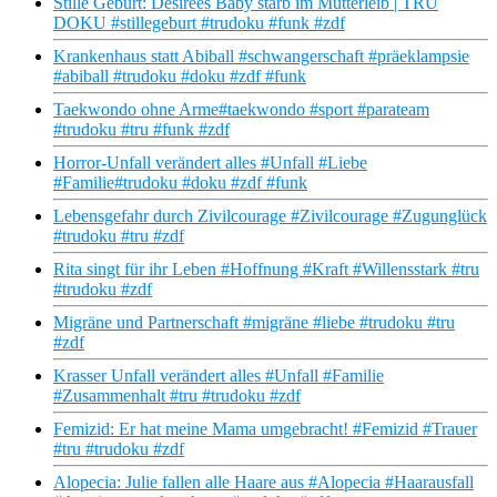
Stille Geburt: Desirees Baby starb im Mutterleib | TRU
DOKU #stillegeburt #trudoku #funk #zdf
Krankenhaus statt Abiball #schwangerschaft #präeklampsie
#abiball #trudoku #doku #zdf #funk
Taekwondo ohne Arme#taekwondo #sport #parateam
#trudoku #tru #funk #zdf
Horror-Unfall verändert alles #Unfall #Liebe
#Familie#trudoku #doku #zdf #funk
Lebensgefahr durch Zivilcourage #Zivilcourage #Zugunglück
#trudoku #tru #zdf
Rita singt für ihr Leben #Hoffnung #Kraft #Willensstark #tru
#trudoku #zdf
Migräne und Partnerschaft #migräne #liebe #trudoku #tru
#zdf
Krasser Unfall verändert alles #Unfall #Familie
#Zusammenhalt #tru #trudoku #zdf
Femizid: Er hat meine Mama umgebracht! #Femizid #Trauer
#tru #trudoku #zdf
Alopecia: Julie fallen alle Haare aus #Alopecia #Haarausfall