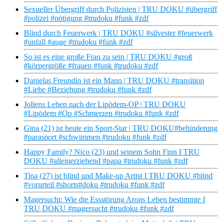
Sexueller Übergriff durch Polizisten | TRU DOKU #übergriff
#polizei #nötigung #trudoku #funk #zdf
Blind durch Feuerwerk | TRU DOKU #silvester #feuerwerk
#unfall #auge #trudoku #funk #zdf
So ist es eine große Frau zu sein | TRU DOKU #groß
#körpergröße #frauen #funk #trudoku #zdf
Danielas Freundin ist ein Mann | TRU DOKU #transition
#Liebe #Beziehung #trudoku #funk #zdf
Joliens Leben nach der Lipödem-OP | TRU DOKU
#Lipödem #Op #Schmerzen #trudoku #funk #zdf
Gina (21) ist heute ein Sport-Star | TRU DOKU#behinderung
#parasport #schwimmen #trudoku #funk #zdf
Happy Family? Nico (23) und seinem Sohn Finn I TRU
DOKU #alleinerziehend #papa #trudoku #funk #zdf
Tina (27) ist blind und Make-up Artist I TRU DOKU #blind
#vorurteil #shorts#doku #trudoku #funk #zdf
Magersucht: Wie die Essstörung Arons Leben bestimmte I
TRU DOKU #magersucht #trudoku #funk #zdf