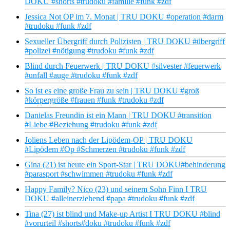
DOKU #shorts #trudoku #familie #funk #zdf
Jessica Not OP im 7. Monat | TRU DOKU #operation #darm
#trudoku #funk #zdf
Sexueller Übergriff durch Polizisten | TRU DOKU #übergriff
#polizei #nötigung #trudoku #funk #zdf
Blind durch Feuerwerk | TRU DOKU #silvester #feuerwerk
#unfall #auge #trudoku #funk #zdf
So ist es eine große Frau zu sein | TRU DOKU #groß
#körpergröße #frauen #funk #trudoku #zdf
Danielas Freundin ist ein Mann | TRU DOKU #transition
#Liebe #Beziehung #trudoku #funk #zdf
Joliens Leben nach der Lipödem-OP | TRU DOKU
#Lipödem #Op #Schmerzen #trudoku #funk #zdf
Gina (21) ist heute ein Sport-Star | TRU DOKU#behinderung
#parasport #schwimmen #trudoku #funk #zdf
Happy Family? Nico (23) und seinem Sohn Finn I TRU
DOKU #alleinerziehend #papa #trudoku #funk #zdf
Tina (27) ist blind und Make-up Artist I TRU DOKU #blind
#vorurteil #shorts#doku #trudoku #funk #zdf