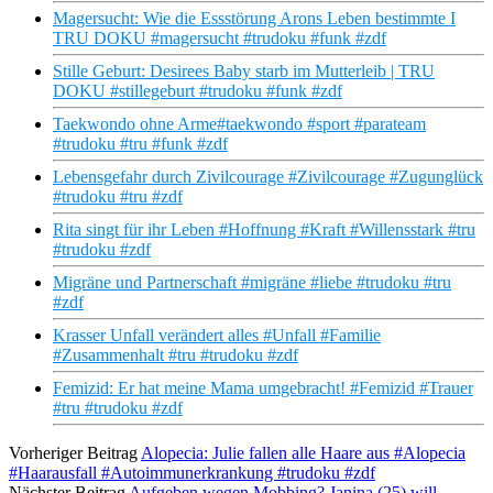
Magersucht: Wie die Essstörung Arons Leben bestimmte I
TRU DOKU #magersucht #trudoku #funk #zdf
Stille Geburt: Desirees Baby starb im Mutterleib | TRU
DOKU #stillegeburt #trudoku #funk #zdf
Taekwondo ohne Arme#taekwondo #sport #parateam
#trudoku #tru #funk #zdf
Lebensgefahr durch Zivilcourage #Zivilcourage #Zugunglück
#trudoku #tru #zdf
Rita singt für ihr Leben #Hoffnung #Kraft #Willensstark #tru
#trudoku #zdf
Migräne und Partnerschaft #migräne #liebe #trudoku #tru
#zdf
Krasser Unfall verändert alles #Unfall #Familie
#Zusammenhalt #tru #trudoku #zdf
Femizid: Er hat meine Mama umgebracht! #Femizid #Trauer
#tru #trudoku #zdf
Vorheriger Beitrag
Alopecia: Julie fallen alle Haare aus #Alopecia
#Haarausfall #Autoimmunerkrankung #trudoku #zdf
Nächster Beitrag
Aufgeben wegen Mobbing? Janina (25) will