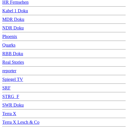
HR Fernsehen
Kabel 1 Doku
MDR Doku
NDR Doku
Phoenix
Quarks
RBB Doku
Real Stories
reporter
Spiegel TV
SRF
STRG_F
SWR Doku
Terra X
Terra X Lesch & Co