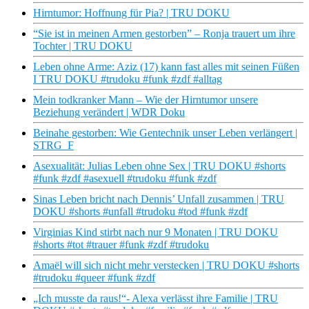
Hirntumor: Hoffnung für Pia? | TRU DOKU
“Sie ist in meinen Armen gestorben” – Ronja trauert um ihre
Tochter | TRU DOKU
Leben ohne Arme: Aziz (17) kann fast alles mit seinen Füßen
I TRU DOKU #trudoku #funk #zdf #alltag
Mein todkranker Mann – Wie der Hirntumor unsere
Beziehung verändert | WDR Doku
Beinahe gestorben: Wie Gentechnik unser Leben verlängert |
STRG_F
Asexualität: Julias Leben ohne Sex | TRU DOKU #shorts
#funk #zdf #asexuell #trudoku #funk #zdf
Sinas Leben bricht nach Dennis’ Unfall zusammen | TRU
DOKU #shorts #unfall #trudoku #tod #funk #zdf
Virginias Kind stirbt nach nur 9 Monaten | TRU DOKU
#shorts #tot #trauer #funk #zdf #trudoku
Amaël will sich nicht mehr verstecken | TRU DOKU #shorts
#trudoku #queer #funk #zdf
„Ich musste da raus!“- Alexa verlässt ihre Familie | TRU