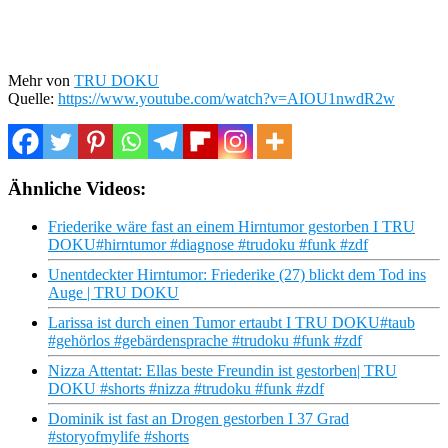
Mehr von
TRU DOKU
Quelle:
https://www.youtube.com/watch?v=AIOU1nwdR2w
Ähnliche Videos:
Friederike wäre fast an einem Hirntumor gestorben I TRU
DOKU#hirntumor #diagnose #trudoku #funk #zdf
Unentdeckter Hirntumor: Friederike (27) blickt dem Tod ins
Auge | TRU DOKU
Larissa ist durch einen Tumor ertaubt I TRU DOKU#taub
#gehörlos #gebärdensprache #trudoku #funk #zdf
Nizza Attentat: Ellas beste Freundin ist gestorben| TRU
DOKU #shorts #nizza #trudoku #funk #zdf
Dominik ist fast an Drogen gestorben I 37 Grad
#storyofmylife #shorts