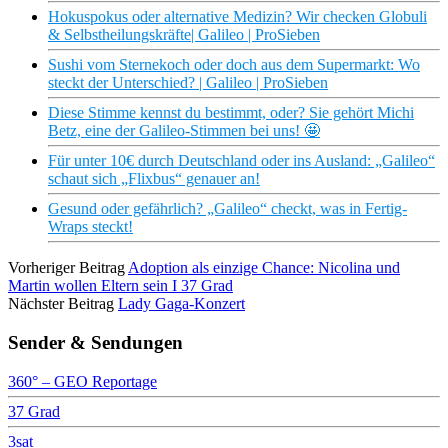
Hokuspokus oder alternative Medizin? Wir checken Globuli
& Selbstheilungskräfte| Galileo | ProSieben
Sushi vom Sternekoch oder doch aus dem Supermarkt: Wo
steckt der Unterschied? | Galileo | ProSieben
Diese Stimme kennst du bestimmt, oder? Sie gehört Michi
Betz, eine der Galileo-Stimmen bei uns! 🤩
Für unter 10€ durch Deutschland oder ins Ausland: „Galileo“
schaut sich „Flixbus“ genauer an!
Gesund oder gefährlich? „Galileo“ checkt, was in Fertig-
Wraps steckt!
Vorheriger Beitrag
Adoption als einzige Chance: Nicolina und
Martin wollen Eltern sein I 37 Grad
Nächster Beitrag
Lady Gaga-Konzert
Sender & Sendungen
360° – GEO Reportage
37 Grad
3sat