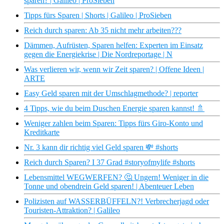
sparen? | Galileo | ProSieben
Tipps fürs Sparen | Shorts | Galileo | ProSieben
Reich durch sparen: Ab 35 nicht mehr arbeiten???
Dämmen, Aufrüsten, Sparen helfen: Experten im Einsatz
gegen die Energiekrise | Die Nordreportage | N
Was verlieren wir, wenn wir Zeit sparen? | Offene Ideen |
ARTE
Easy Geld sparen mit der Umschlagmethode? | reporter
4 Tipps, wie du beim Duschen Energie sparen kannst! 🚿
Weniger zahlen beim Sparen: Tipps fürs Giro-Konto und
Kreditkarte
Nr. 3 kann dir richtig viel Geld sparen 💸 #shorts
Reich durch Sparen? I 37 Grad #storyofmylife #shorts
Lebensmittel WEGWERFEN? 🤔 Ungern! Weniger in die
Tonne und obendrein Geld sparen! | Abenteuer Leben
Polizisten auf WASSERBÜFFELN?! Verbrecherjagd oder
Touristen-Attraktion? | Galileo