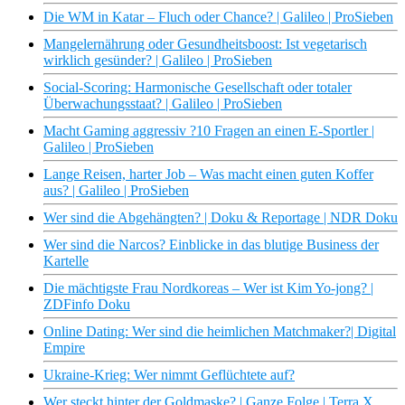
Die WM in Katar – Fluch oder Chance? | Galileo | ProSieben
Mangelernährung oder Gesundheitsboost: Ist vegetarisch
wirklich gesünder? | Galileo | ProSieben
Social-Scoring: Harmonische Gesellschaft oder totaler
Überwachungsstaat? | Galileo | ProSieben
Macht Gaming aggressiv ?10 Fragen an einen E-Sportler |
Galileo | ProSieben
Lange Reisen, harter Job – Was macht einen guten Koffer
aus? | Galileo | ProSieben
Wer sind die Abgehängten? | Doku & Reportage | NDR Doku
Wer sind die Narcos? Einblicke in das blutige Business der
Kartelle
Die mächtigste Frau Nordkoreas – Wer ist Kim Yo-jong? |
ZDFinfo Doku
Online Dating: Wer sind die heimlichen Matchmaker?| Digital
Empire
Ukraine-Krieg: Wer nimmt Geflüchtete auf?
Wer steckt hinter der Goldmaske? | Ganze Folge | Terra X