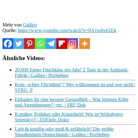
Mehr von
Galileo
Quelle:
https://www.youtube.com/watch?v=0A1wlrv61Ek
Ähnliche Videos:
20.000 Eimer Frischkäse pro Jahr! 2 Tage in der Antipasti-
Fabrik | Galileo | ProSieben
Kein „echter Flüchtling“? Wer willkommen ist und wer nicht |
STRG_F
Eisbaden für eine bessere Gesundheit – Was bringen Kälte
und Atemübungen? | rec. | SRF Dok
Komiker, Politiker oder Kriegsheld: Wer ist Wolodymyr
Selenskyj? | ZDFinfo Doku
Lieb & knuffig oder groß & gefährlich? Die größte
Straußenfarm Deutschlands | Galileo | ProSieben