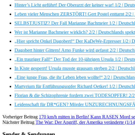
Hinter’s Licht geführt! Der Oberarzt der keiner war! 1/2 | Deut
Leben vieler Menschen ZERSTÖRT! Gert Postel enttarnt 2/2 | D
SELBSTJUSTIZ? Der Fall Marianne Bachmeier 1/2 | Deutschlan
Wer ist Marianne Bachmeier wirklich? 2/2 | Deutschlands spekt
„Hier spricht Onkel Dagobert!“ Der KaDeWe-Erpresser 1/2 | De
Dagobert hinter Gittern! Arno Funke wird gefasst 2/2 | Deutsch
„Ein trauriger Fall!“ Der Tod der 10-jährigen Ursula 1/2 | Deut
In Kiste gesperrt! Ursula musste grausam sterben 2/2 | Deutschl
„Eine junge Frau, die ihr Leben leben wollte!“ 2/2 | Deutschlan
Martyrium für Entführungsopfer Richard Oetker! 1/2 | Deutschl
Florian & die Schizophrenie fordern zwei TODESOPFER! 2/2 |D
Leidenschaft für DR*GEN? Mörder UNZURECHNUNGSFÄHIG? 1
Vorheriger Beitrag
170 km/h mitten in Berlin! Kann RASEN Mord sein
Nächster Beitrag
The War: Der Angriff, der Amerika veränderte (1/
Sender & Sendungen