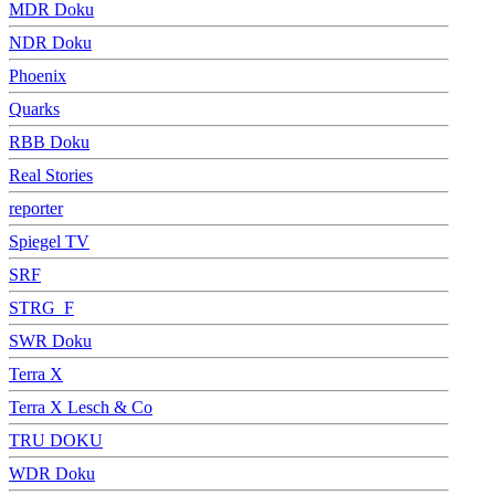
MDR Doku
NDR Doku
Phoenix
Quarks
RBB Doku
Real Stories
reporter
Spiegel TV
SRF
STRG_F
SWR Doku
Terra X
Terra X Lesch & Co
TRU DOKU
WDR Doku