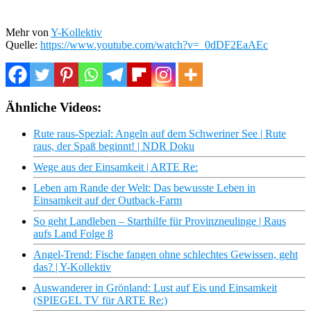
Mehr von
Y-Kollektiv
Quelle:
https://www.youtube.com/watch?v=_0dDF2EaAEc
Ähnliche Videos:
Rute raus-Spezial: Angeln auf dem Schweriner See | Rute
raus, der Spaß beginnt! | NDR Doku
Wege aus der Einsamkeit | ARTE Re:
Leben am Rande der Welt: Das bewusste Leben in
Einsamkeit auf der Outback-Farm
So geht Landleben – Starthilfe für Provinzneulinge | Raus
aufs Land Folge 8
Angel-Trend: Fische fangen ohne schlechtes Gewissen, geht
das? | Y-Kollektiv
Auswanderer in Grönland: Lust auf Eis und Einsamkeit
(SPIEGEL TV für ARTE Re:)