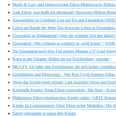
Marlis & Gary sind kleinwüchsige Eltern #Kleinwuchs #Eltern
Gute Eltern, was heißt das überhaupt? #trustories #Eltern #tr
Auswanderer in Grönland: Lust auf Eis und Einsamkeit (SP
Leben am Rande der Welt: Das bewusste Leben in Einsamkeit
Einsamkeit an Heiligabend? Oder die schönste Zeit des Jahres?
Einsamkeit: „Wie schlimm es wirklich ist, weiß keiner“ | WD
Die Einsamkeit nach dem Tod meines Mannes I 37 Grad #story
Krieg in der Ukraine: Helfen bis zur Erschöpfung | reporter
ME/CFS: Ich habe eine Erschöpfung, die sich keiner vorstellen
Erschöpfung und Depression – Wie Post Covid Sophies Alltag 
Wenn das Schulsystem versagt: Lara zwischen Stress und Ersc
Kriminelle Kinder: Wenn Eltern verzweifeln | Die Story | Kont
Philippinen: Eltern missbrauchen Kinder online | ARTE Report
Kinder im Leistungssport: Ohne Eltern keine Medaillen | Die S
Eltern verkuppeln in Japan ihre Kinder