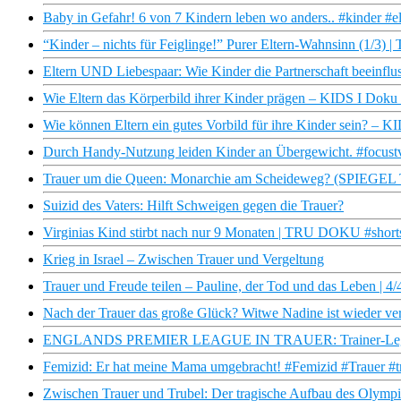
Baby in Gefahr! 6 von 7 Kindern leben wo anders.. #kinder #e
“Kinder – nichts für Feiglinge!” Purer Eltern-Wahnsinn (1/3) |
Eltern UND Liebespaar: Wie Kinder die Partnerschaft beeinflu
Wie Eltern das Körperbild ihrer Kinder prägen – KIDS I Do
Wie können Eltern ein gutes Vorbild für ihre Kinder sein? –
Durch Handy-Nutzung leiden Kinder an Übergewicht. #focustv
Trauer um die Queen: Monarchie am Scheideweg? (SPIEGEL
Suizid des Vaters: Hilft Schweigen gegen die Trauer?
Virginias Kind stirbt nach nur 9 Monaten | TRU DOKU #shorts
Krieg in Israel – Zwischen Trauer und Vergeltung
Trauer und Freude teilen – Pauline, der Tod und das Leben | 
Nach der Trauer das große Glück? Witwe Nadine ist wieder ver
ENGLANDS PREMIER LEAGUE IN TRAUER: Trainer-Legende
Femizid: Er hat meine Mama umgebracht! #Femizid #Trauer #t
Zwischen Trauer und Trubel: Der tragische Aufbau des Olympi