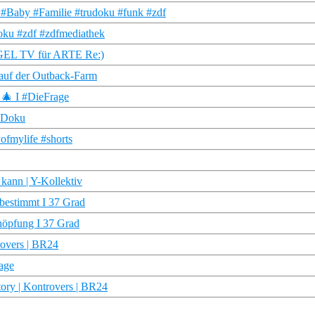
 #Baby #Familie #trudoku #funk #zdf
udoku #zdf #zdfmediathek
IEGEL TV für ARTE Re:)
 auf der Outback-Farm
 🎄 I #DieFrage
R Doku
ofmylife #shorts
 kann | Y-Kollektiv
bestimmt I 37 Grad
höpfung I 37 Grad
rovers | BR24
age
tory | Kontrovers | BR24