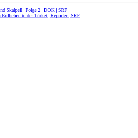
 und Skalpell | Folge 2 | DOK | SRF
Erdbeben in der Türkei | Reporter | SRF