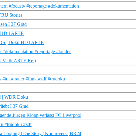
ltern #focustv #reportage #dokumentation
 TRU Stories
ssen I 37 Grad
ku HD I ARTE
 KIDS | Doku HD | ARTE
 #dokumentation #reportage #kinder
 TV für ARTE Re:)
 #tot #trauer #funk #zdf #trudoku
4/4 | WDR Doku
liebt I 37 Grad
 Jürgen Klopp verlässt FC Liverpool
ru #trudoku #zdf
a Looping | Die Story | Kontrovers | BR24