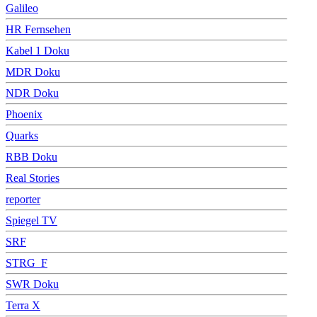
Galileo
HR Fernsehen
Kabel 1 Doku
MDR Doku
NDR Doku
Phoenix
Quarks
RBB Doku
Real Stories
reporter
Spiegel TV
SRF
STRG_F
SWR Doku
Terra X