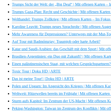
Trumps Sicht der Welt: der „Big Deal“ | Mit offenen Karten –
Trumps Gaza-Plan: Recht und Geschichte | Mit offenen Karte
Welthandel: Trumps Zollkrieg | Mit offenen Karten – Im Foku
Karoline Leavitt: Trumps neues Sprachrohr | Mit offenen Aug
Mehr Awareness für Depressionen? Unterwegs mit der Mut-To
Auf Tour mit Badmómzjay: Traumjob oder harte Arbeit?
Katar und Saudi-Arabien: das Geschäft mit dem Sport | Mit o
Brasilien-Argentinien: ein Duo mit Zukunft? | Mit offenen Ka
Einen palästinensischen Staat, mit welchen Gesprächspartnern
Toxic Tour | Doku HD | ARTE
Das ist meine Tour! | Doku HD | ARTE
Polen und Ungarn: Im Angesicht des Krieges | Mit offenen Ka
Weltweit: Hitzewellen bereits im Frühjahr | Mit offenen Karte
Sturm aufs Kapitol: Im Zentrum der US-Macht | Mit offenen 
Peking-Washington: Taiwan im Zentrum des Konflikts | Mit o