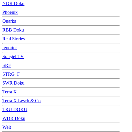
NDR Doku
Phoenix
Quarks
RBB Doku
Real Stories
reporter
Spiegel TV
SRF
STRG_F
SWR Doku
Terra X
Terra X Lesch & Co
TRU DOKU
WDR Doku
Welt