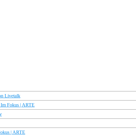
n Livetalk
 – Im Fokus | ARTE
v
 Fokus | ARTE