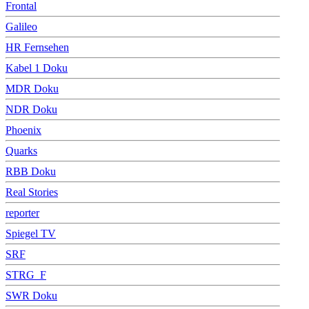
Frontal
Galileo
HR Fernsehen
Kabel 1 Doku
MDR Doku
NDR Doku
Phoenix
Quarks
RBB Doku
Real Stories
reporter
Spiegel TV
SRF
STRG_F
SWR Doku