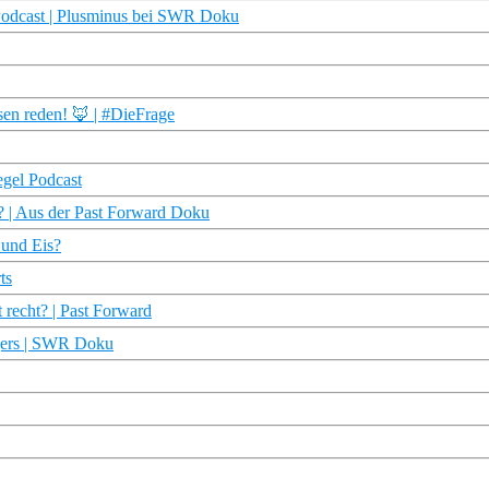
| Podcast | Plusminus bei SWR Doku
sen reden! 🦊 | #DieFrage
egel Podcast
n? | Aus der Past Forward Doku
 und Eis?
ts
t recht? | Past Forward
ngers | SWR Doku