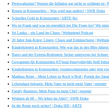
Preiswahnsinn? Warum die Inflation gar nicht so schlimm ist 
Reisen in Krisenzeiten – Was wird nun anders? | SWR Doku
Schnelles Geld in Krisenzeiten | ARTE Re:
Wo ist Frank und was ist eigentlich bei Die Frage los? Wir müs
Sri Lanka – ein Land im Chaos | Weltspiegel Podcast
20 Jahre Irak-Krieg: Lügen, Chaos und Enttäuschung | Weltspi
Kinderkriegen in Krisenzeiten: Wie war das in den 80er-Jahre
Harro und der Extrem-Reifentest: Sicher unterwegs bei Schnee
Gewappnet für Krisenzeiten #37grad #storyofmylife #zdf #shor
Kinderkriegen in Krisenzeiten: verantwortungslos oder jetzt ers
Matthias Reim – Mein Leben ist Rock’n’Roll | Porträt des Sä
Lebenslang belogen: Mein Vater ist nicht mein Vater | reporter
Family Business: Mein Papa ist mein Chef | reporter
Wohnen ab 60 – Wo leben im Alter? | SWR Doku
Ist die Rente noch sicher? | Doku HD | ARTE