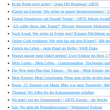
Ist die Rente noch sicher? | Doku HD Reupload | ARTE
Kampf um Energie: Wie sicher ist unsere Stromversorgung? |
Einmal Abendessen mit Donald Trump? | ARTE #shorts #wahlk
„Ich wähle dieses Jahr Trump!“ #focustv #reportage #dokumen
Nach Assad: Wie sicher ist Syrien jetzt? Können Flüchtlinge zu
Online Geld verdienen: Wie geht das mit dem Körper? | Mit d
Zurück ins Leben – mein Hund als Helfer | SWR Doku
Warum musste mein Onkel sterben? Zwei Schüsse ins Herz 1/
Mein Garten – Mein Leben – Gartenparadiese, Teichgarten und
Der Weg eines Plus-Size Tänzers – No size – Mein Körper, mei
Mein Koerper Mein Geruchssinn Wenn man nichts riechen k
Breno, 23: Strippen wie Magic Mike war mein Traumjob! | Mi
Thailand: Wo Affen bei der Kokosnussernte schuften
Wo hakt’s bei der Organspende? | ARTE Europa – die Woche
Iran: Wo steht die Protestbewegung? | Weltspiegel Podcast