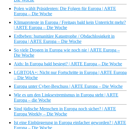
Polen wählt Präsidenten: Die Folgen für Europa | ARTE
Europa – Die Woche
Klimaproteste in Europa / Freitags bald kein Unterricht mehr?
| ARTE Europa – Die Woche
Erdbeben: humanitäre Katastrophe / Obdachlosigkeit in
Europa | ARTE Europa – Die Woche
So viele Drogen in Europa wie noch nie | ARTE Europa –
Die Woche
Aids: In Europa bald besiegt? | ARTE Europa – Die Woche
LGBTQIA+: Nicht nur Fortschritte in Europa | ARTE Europa
– Die Woche
Europa unter Cyber-Beschuss | ARTE Europa – Die Woche
Wie es um den Linksextremismus in Europa steht | ARTE
Europa – die Woche
Sind jüdische Menschen in Europa noch sicher? | ARTE
Europa Weekly – Die Woche
Ist eine Einbürgerung in Europa einfacher geworden? | ARTE
Europa – Die Woche