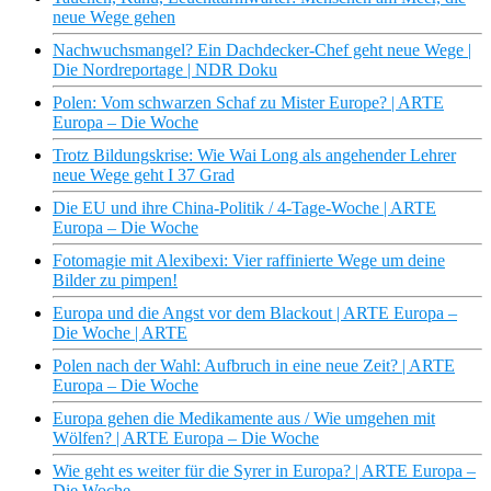
neue Wege gehen
Nachwuchsmangel? Ein Dachdecker-Chef geht neue Wege |
Die Nordreportage | NDR Doku
Polen: Vom schwarzen Schaf zu Mister Europe? | ARTE
Europa – Die Woche
Trotz Bildungskrise: Wie Wai Long als angehender Lehrer
neue Wege geht I 37 Grad
Die EU und ihre China-Politik / 4-Tage-Woche | ARTE
Europa – Die Woche
Fotomagie mit Alexibexi: Vier raffinierte Wege um deine
Bilder zu pimpen!
Europa und die Angst vor dem Blackout | ARTE Europa –
Die Woche | ARTE
Polen nach der Wahl: Aufbruch in eine neue Zeit? | ARTE
Europa – Die Woche
Europa gehen die Medikamente aus / Wie umgehen mit
Wölfen? | ARTE Europa – Die Woche
Wie geht es weiter für die Syrer in Europa? | ARTE Europa –
Die Woche