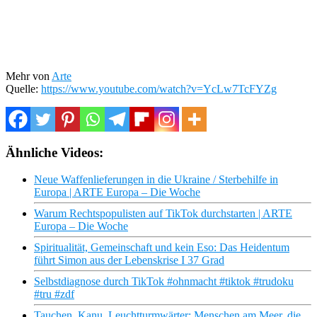
Mehr von
Arte
Quelle:
https://www.youtube.com/watch?v=YcLw7TcFYZg
Ähnliche Videos:
Neue Waffenlieferungen in die Ukraine / Sterbehilfe in
Europa | ARTE Europa – Die Woche
Warum Rechtspopulisten auf TikTok durchstarten | ARTE
Europa – Die Woche
Spiritualität, Gemeinschaft und kein Eso: Das Heidentum
führt Simon aus der Lebenskrise I 37 Grad
Selbstdiagnose durch TikTok #ohnmacht #tiktok #trudoku
#tru #zdf
Tauchen, Kanu, Leuchtturmwärter: Menschen am Meer, die