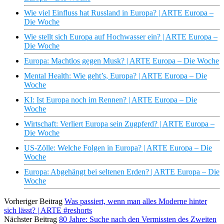
Wie viel Einfluss hat Russland in Europa? | ARTE Europa –
Die Woche
Wie stellt sich Europa auf Hochwasser ein? | ARTE Europa –
Die Woche
Europa: Machtlos gegen Musk? | ARTE Europa – Die Woche
Mental Health: Wie geht’s, Europa? | ARTE Europa – Die
Woche
KI: Ist Europa noch im Rennen? | ARTE Europa – Die
Woche
Wirtschaft: Verliert Europa sein Zugpferd? | ARTE Europa –
Die Woche
US-Zölle: Welche Folgen in Europa? | ARTE Europa – Die
Woche
Europa: Abgehängt bei seltenen Erden? | ARTE Europa – Die
Woche
Vorheriger Beitrag
Was passiert, wenn man alles Moderne hinter
sich lässt? | ARTE #reshorts
Nächster Beitrag
80 Jahre: Suche nach den Vermissten des Zweiten