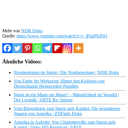
Mehr von
NDR Doku
Quelle:
https://www.youtube.com/watch?v=r_lPqnPbJDQ
Ähnliche Videos:
Nordseelotsen im Sturm | Die Nordreportage | NDR Doku
Von Farbe bis Werkzeug: Hinter den Kulissen von
Deutschlands Heimwerker-Paradies
Wann ist ein Mann ein Mann? – Männlichkeit im Wandel |
Der Livetalk | ARTE Re: Saloon
Vom Bürgerkrieg zum Sturm aufs Kapitol: Die gespaltenen
Staaten von Amerika | ZDFinfo Doku
Amerika in Aufruhr: Von Charlottesville zum Sturm aufs
Kapitol | Doku HD Reupload | ARTE