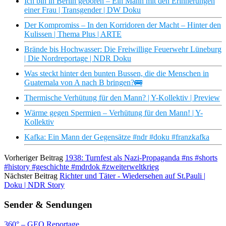
Ich bin in Berlin geboren – Ein Mann mit den Erinnerungen
einer Frau | Transgender | DW Doku
Der Kompromiss – In den Korridoren der Macht – Hinter den
Kulissen | Thema Plus | ARTE
Brände bis Hochwasser: Die Freiwillige Feuerwehr Lüneburg
| Die Nordreportage | NDR Doku
Was steckt hinter den bunten Bussen, die die Menschen in
Guatemala von A nach B bringen?🚌
Thermische Verhütung für den Mann? | Y-Kollektiv | Preview
Wärme gegen Spermien – Verhütung für den Mann! | Y-
Kollektiv
Kafka: Ein Mann der Gegensätze #ndr #doku #franzkafka
Vorheriger Beitrag
1938: Turnfest als Nazi-Propaganda #ns #shorts
#history #geschichte #mdrdok #zweiterweltkrieg
Nächster Beitrag
Richter und Täter - Wiedersehen auf St.Pauli |
Doku | NDR Story
Sender & Sendungen
360° – GEO Reportage