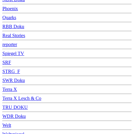
Phoenix
Quarks
RBB Doku
Real Stories
reporter
Spiegel TV
SRF
STRG_F
SWR Doku
Terra X
Terra X Lesch & Co
TRU DOKU
WDR Doku
Welt