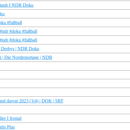
nstaub I NDR Doku
oku
oku #fußball
 #ndr #doku #fußball
 #ndr #doku #fußball
ie Derbys | NDR Doku
li | Die Nordreportage | NDR
und davon 2023 (3/4) | DOK | SRF
er I frontal
nfo Plus