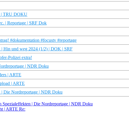
ror | TRU DOKU
c. | Reportage | SRF Dok
trag! #dokumentation #focustv #reportage
n | Hin und weg 2024 (1/2) | DOK | SRF
er-Polizei extra!
e Nordreportage | NDR Doku
rders | ARTE
upload | ARTE
t! | Die Nordreportage | NDR Doku
n Spezialeffekten | Die Nordreportage | NDR Doku
ht | ARTE Re: