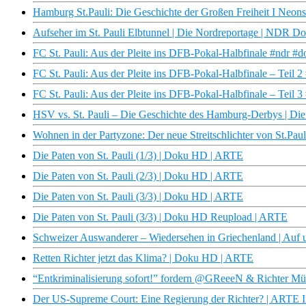
Hamburg St.Pauli: Die Geschichte der Großen Freiheit I Neo
Aufseher im St. Pauli Elbtunnel | Die Nordreportage | NDR D
FC St. Pauli: Aus der Pleite ins DFB-Pokal-Halbfinale #ndr #d
FC St. Pauli: Aus der Pleite ins DFB-Pokal-Halbfinale – Teil 2
FC St. Pauli: Aus der Pleite ins DFB-Pokal-Halbfinale – Teil 3
HSV vs. St. Pauli – Die Geschichte des Hamburg-Derbys | D
Wohnen in der Partyzone: Der neue Streitschlichter von St.Pau
Die Paten von St. Pauli (1/3) | Doku HD | ARTE
Die Paten von St. Pauli (2/3) | Doku HD | ARTE
Die Paten von St. Pauli (3/3) | Doku HD | ARTE
Die Paten von St. Pauli (3/3) | Doku HD Reupload | ARTE
Schweizer Auswanderer – Wiedersehen in Griechenland | Auf 
Retten Richter jetzt das Klima? | Doku HD | ARTE
“Entkriminalisierung sofort!” fordern @GReeeN & Richter Müll
Der US-Supreme Court: Eine Regierung der Richter? | ARTE I