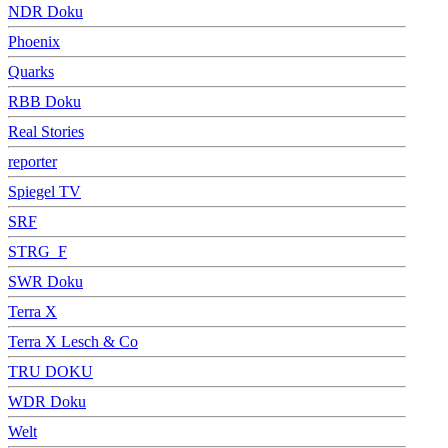
NDR Doku
Phoenix
Quarks
RBB Doku
Real Stories
reporter
Spiegel TV
SRF
STRG_F
SWR Doku
Terra X
Terra X Lesch & Co
TRU DOKU
WDR Doku
Welt