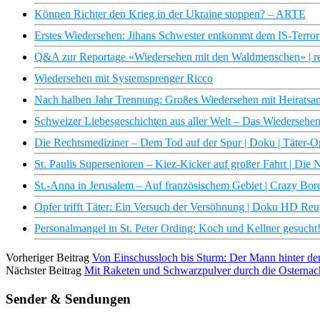
Können Richter den Krieg in der Ukraine stoppen? – ARTE
Erstes Wiedersehen: Jihans Schwester entkommt dem IS-Ter
Q&A zur Reportage «Wiedersehen mit den Waldmenschen» | re
Wiedersehen mit Systemsprenger Ricco
Nach halben Jahr Trennung: Großes Wiedersehen mit Heiratsan
Schweizer Liebesgeschichten aus aller Welt – Das Wiedersehe
Die Rechtsmediziner – Dem Tod auf der Spur | Doku | Täter-Opf
St. Paulis Supersenioren – Kiez-Kicker auf großer Fahrt | Di
St.-Anna in Jerusalem – Auf französischem Gebiet | Crazy Bo
Opfer trifft Täter: Ein Versuch der Versöhnung | Doku HD Re
Personalmangel in St. Peter Ording: Koch und Kellner gesuch
Vorheriger Beitrag
Von Einschussloch bis Sturm: Der Mann hinter de
Nächster Beitrag
Mit Raketen und Schwarzpulver durch die Osternac
Sender & Sendungen