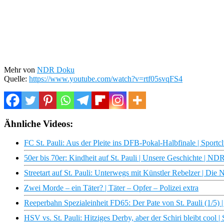
Mehr von
NDR Doku
Quelle:
https://www.youtube.com/watch?v=rtf05svqFS4
Ähnliche Videos:
FC St. Pauli: Aus der Pleite ins DFB-Pokal-Halbfinale | Spor
50er bis 70er: Kindheit auf St. Pauli | Unsere Geschichte | N
Streetart auf St. Pauli: Unterwegs mit Künstler Rebelzer | Di
Zwei Morde – ein Täter? | Täter – Opfer – Polizei extra
Reeperbahn Spezialeinheit FD65: Der Pate von St. Pauli (1/5
HSV vs. St. Pauli: Hitziges Derby, aber der Schiri bleibt cool