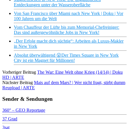
Entdeckungen unter der Wasseroberfläche
Von San Francisco über Miami nach New York | Doku | Vor
100 Jahren um die Welt
Vom Chauffeur der Lüfte bis zum Memorial-Chefreiniger:
Das sind außergewöhnliche Jobs in New York!
„Der Erfolg macht dich süchtig“: Arbeiten als Luxus-Makler
in New York
Absolut überwältigend 😮Der Times Square in New York
City ist ein Magnet für Millionen!
Vorheriger Beitrag
The War: Eine Welt ohne Krieg (14/14) | Doku
HD | ARTE
Nächster Beitrag
Mais auf dem Mars? | Wer nicht fragt, stirbt dumm
Reupload | ARTE
Sender & Sendungen
360° – GEO Reportage
37 Grad
3sat