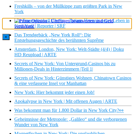
Freshkills – von der Müllkippe zum größten Park in New
York
Die Frauenfussball-Chefin – Tatjana Haennis neues Leben in
New York | Reporter | SRF
Das Trendgebäck „New York Roll“: Die
×
Entstehungsgeschichte des berühmten Suprême
Amsterdam, London, New York: Welt-Städte (4/4) | Doku
HD Reupload | ARTE
Secrets of New York: Von Untergrund-Casinos bis zu
Millionen-Deals in Hinterzimmern |Teil 1|
Secrets of New York: Günstiges Wohnen, Chinatown Casinos
& eine verlassene Insel vor Manhattan
New York: Hier bekommt jeder einen Job!
Apokalypse in New York | Mit offenen Augen | ARTE
Was bekommt man für 1.800 Dollar in New York City?👀
Geheimnisse der Metropole: „Galileo“ und die verborgenen
Wunder von New York
Magnetfischen in New York: Die unglaublichen