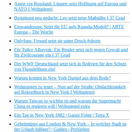
Angst vor Russland: Litauen setzt Hoffnung auf Europa und
NATO I Weltspiegel
Bestattung neu gedacht: Leo setzt neue Maßstäbe I 37 Grad
Einwanderung: Setzt die EU aufs Ruanda-Modell? | ARTE
Europa – Die Woche
Onlyfans: Freund setzt sie unter Druck #shorts
Für Tuğçe Albayrak: Ein Bruder setzt sich gegen Gewalt und
für Zivilcourage ein I 37 Grad
Der WWF Deutschland setzt sich in Bolivien für den Schutz
von Flussdelfinen ein!
Warum kommt in New York Dampf aus dem Bode?
Wohnungen zu teuer – Nun auf der Straße: Obdachlosigkeit
auf Rekordhoch in New York I Weltspiegel
Warum Taiwan so wichtig ist und warum die Supermacht
China es regieren will | Weltspiegel extra
Ein Tag in New York 1882 | Ganze Folge | Terra X
Geheimtipps aus London & New York – In welcher Stadt ist
der Urlaub billiger? | Galileo | ProSieben