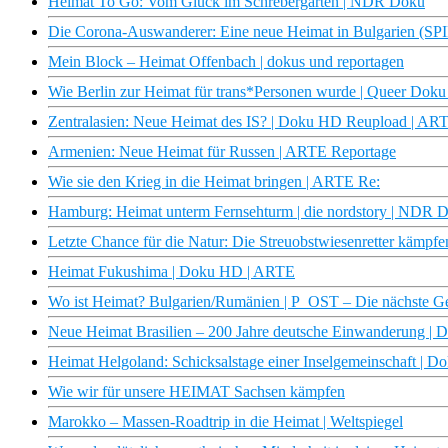
Heimat To Go: Vom Glück im Schrebergarten | NDR Doku
Die Corona-Auswanderer: Eine neue Heimat in Bulgarien (S
Mein Block – Heimat Offenbach | dokus und reportagen
Wie Berlin zur Heimat für trans*Personen wurde | Queer Do
Zentralasien: Neue Heimat des IS? | Doku HD Reupload | AR
Armenien: Neue Heimat für Russen | ARTE Reportage
Wie sie den Krieg in die Heimat bringen | ARTE Re:
Hamburg: Heimat unterm Fernsehturm | die nordstory | NDR 
Letzte Chance für die Natur: Die Streuobstwiesenretter kämpfe
Heimat Fukushima | Doku HD | ARTE
Wo ist Heimat? Bulgarien/Rumänien | P_OST – Die nächste G
Neue Heimat Brasilien – 200 Jahre deutsche Einwanderung |
Heimat Helgoland: Schicksalstage einer Inselgemeinschaft |
Wie wir für unsere HEIMAT Sachsen kämpfen
Marokko – Massen-Roadtrip in die Heimat | Weltspiegel