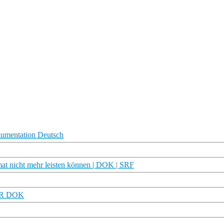
umentation Deutsch
at nicht mehr leisten können | DOK | SRF
MDR DOK