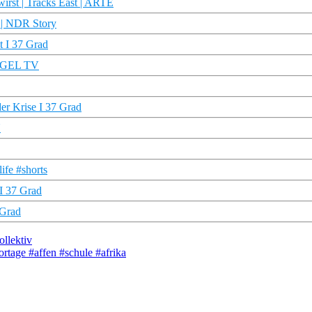
wirst | Tracks East | ARTE
 | NDR Story
t I 37 Grad
PIEGEL TV
er Krise I 37 Grad
U
ife #shorts
I 37 Grad
 Grad
llektiv
rtage #affen #schule #afrika