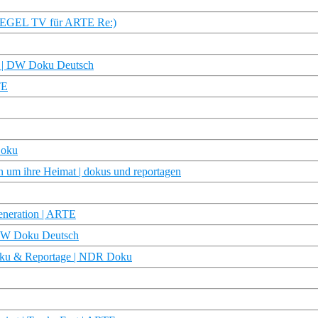
PIEGEL TV für ARTE Re:)
ku | DW Doku Deutsch
TE
Doku
n um ihre Heimat | dokus und reportagen
eneration | ARTE
 DW Doku Deutsch
 Doku & Reportage | NDR Doku