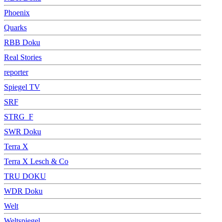
Phoenix
Quarks
RBB Doku
Real Stories
reporter
Spiegel TV
SRF
STRG_F
SWR Doku
Terra X
Terra X Lesch & Co
TRU DOKU
WDR Doku
Welt
Weltspiegel