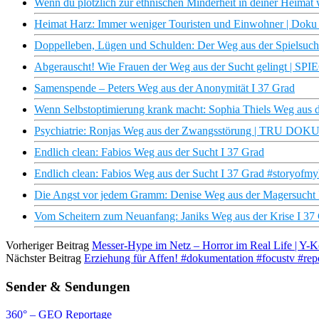
Wenn du plötzlich zur ethnischen Minderheit in deiner Heimat 
Heimat Harz: Immer weniger Touristen und Einwohner | Doku
Doppelleben, Lügen und Schulden: Der Weg aus der Spielsuch
Abgerauscht! Wie Frauen der Weg aus der Sucht gelingt | S
Samenspende – Peters Weg aus der Anonymität I 37 Grad
Wenn Selbstoptimierung krank macht: Sophia Thiels Weg aus d
Psychiatrie: Ronjas Weg aus der Zwangsstörung | TRU DOK
Endlich clean: Fabios Weg aus der Sucht I 37 Grad
Endlich clean: Fabios Weg aus der Sucht I 37 Grad #storyofmyl
Die Angst vor jedem Gramm: Denise Weg aus der Magersucht 
Vom Scheitern zum Neuanfang: Janiks Weg aus der Krise I 37
Vorheriger Beitrag
Messer-Hype im Netz – Horror im Real Life | Y-Ko
Nächster Beitrag
Erziehung für Affen! #dokumentation #focustv #repo
Sender & Sendungen
360° – GEO Reportage