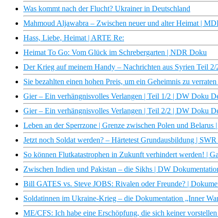
Was kommt nach der Flucht? Ukrainer in Deutschland
Mahmoud Aljawabra – Zwischen neuer und alter Heimat | 
Hass, Liebe, Heimat | ARTE Re:
Heimat To Go: Vom Glück im Schrebergarten | NDR Doku
Der Krieg auf meinem Handy – Nachrichten aus Syrien Teil 
Sie bezahlten einen hohen Preis, um ein Geheimnis zu verrat
Gier – Ein verhängnisvolles Verlangen | Teil 1/2 | DW Doku D
Gier – Ein verhängnisvolles Verlangen | Teil 2/2 | DW Doku D
Leben an der Sperrzone | Grenze zwischen Polen und Belarus 
Jetzt noch Soldat werden? – Härtetest Grundausbildung | SW
So können Flutkatastrophen in Zukunft verhindert werden! | Ga
Zwischen Indien und Pakistan – die Sikhs | DW Dokumentatio
Bill GATES vs. Steve JOBS: Rivalen oder Freunde? | Dokument
Soldatinnen im Ukraine-Krieg – die Dokumentation „Inner Wa
ME/CFS: Ich habe eine Erschöpfung, die sich keiner vorstellen