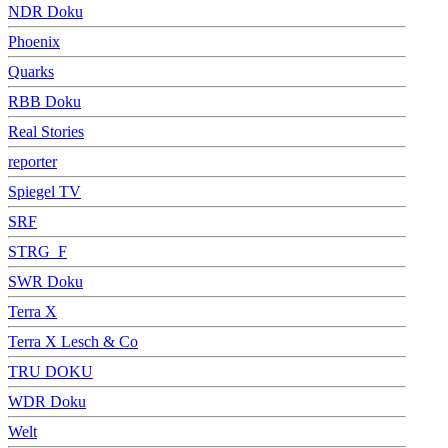
NDR Doku
Phoenix
Quarks
RBB Doku
Real Stories
reporter
Spiegel TV
SRF
STRG_F
SWR Doku
Terra X
Terra X Lesch & Co
TRU DOKU
WDR Doku
Welt