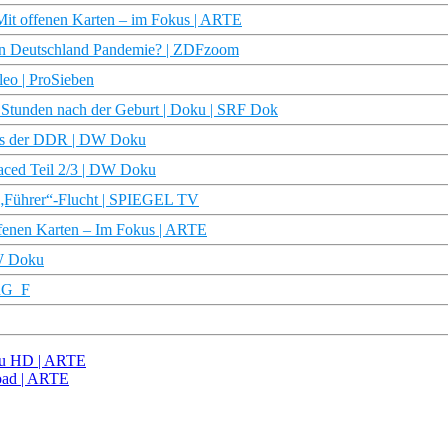
 Mit offenen Karten – im Fokus | ARTE
nn Deutschland Pandemie? | ZDFzoom
leo | ProSieben
 Stunden nach der Geburt | Doku | SRF Dok
 aus der DDR | DW Doku
laced Teil 2/3 | DW Doku
e „Führer“-Flucht | SPIEGEL TV
ffenen Karten – Im Fokus | ARTE
DW Doku
TRG_F
oku HD | ARTE
oad | ARTE