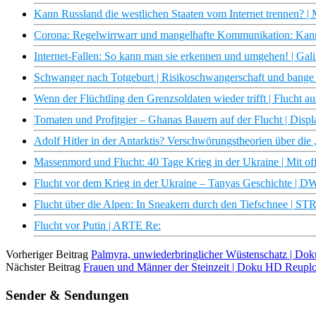
Kann Russland die westlichen Staaten vom Internet trennen? |
Corona: Regelwirrwarr und mangelhafte Kommunikation: Ka
Internet-Fallen: So kann man sie erkennen und umgehen! | Gali
Schwanger nach Totgeburt | Risikoschwangerschaft und bange
Wenn der Flüchtling den Grenzsoldaten wieder trifft | Flucht
Tomaten und Profitgier – Ghanas Bauern auf der Flucht | Disp
Adolf Hitler in der Antarktis? Verschwörungstheorien über di
Massenmord und Flucht: 40 Tage Krieg in der Ukraine | Mit o
Flucht vor dem Krieg in der Ukraine – Tanyas Geschichte | 
Flucht über die Alpen: In Sneakern durch den Tiefschnee | S
Flucht vor Putin | ARTE Re:
Vorheriger Beitrag
Palmyra, unwiederbringlicher Wüstenschatz | D
Nächster Beitrag
Frauen und Männer der Steinzeit | Doku HD Reupl
Sender & Sendungen