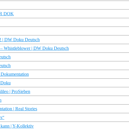
MDR DOK
2/2 | DW Doku Deutsch
en – Whistleblower | DW Doku Deutsch
eutsch
eutsch
| Dokumentation
R Doku
lileo | ProSieben
n
ation | Real Stories
rs“
 kann | Y-Kollektiv