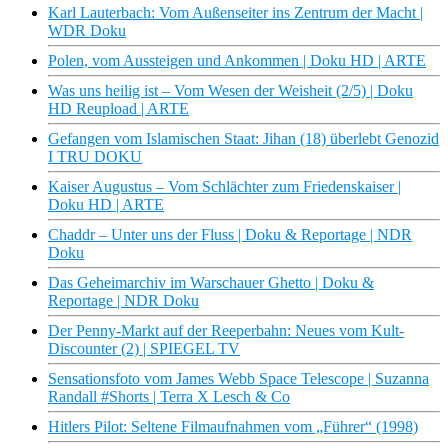
Karl Lauterbach: Vom Außenseiter ins Zentrum der Macht |
WDR Doku
Polen, vom Aussteigen und Ankommen | Doku HD | ARTE
Was uns heilig ist – Vom Wesen der Weisheit (2/5) | Doku
HD Reupload | ARTE
Gefangen vom Islamischen Staat: Jihan (18) überlebt Genozid
I TRU DOKU
Kaiser Augustus – Vom Schlächter zum Friedenskaiser |
Doku HD | ARTE
Chaddr – Unter uns der Fluss | Doku & Reportage | NDR
Doku
Das Geheimarchiv im Warschauer Ghetto | Doku &
Reportage | NDR Doku
Der Penny-Markt auf der Reeperbahn: Neues vom Kult-
Discounter (2) | SPIEGEL TV
Sensationsfoto vom James Webb Space Telescope | Suzanna
Randall #Shorts | Terra X Lesch & Co
Hitlers Pilot: Seltene Filmaufnahmen vom „Führer“ (1998)