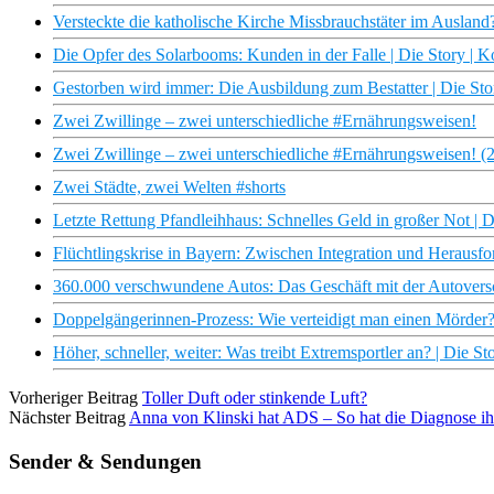
Versteckte die katholische Kirche Missbrauchstäter im Ausland?
Die Opfer des Solarbooms: Kunden in der Falle | Die Story | 
Gestorben wird immer: Die Ausbildung zum Bestatter | Die Sto
Zwei Zwillinge – zwei unterschiedliche #Ernährungsweisen!
Zwei Zwillinge – zwei unterschiedliche #Ernährungsweisen! (2
Zwei Städte, zwei Welten #shorts
Letzte Rettung Pfandleihhaus: Schnelles Geld in großer Not | 
Flüchtlingskrise in Bayern: Zwischen Integration und Herausfo
360.000 verschwundene Autos: Das Geschäft mit der Autoversc
Doppelgängerinnen-Prozess: Wie verteidigt man einen Mörder? 
Höher, schneller, weiter: Was treibt Extremsportler an? | Die S
Vorheriger Beitrag
Toller Duft oder stinkende Luft?
Nächster Beitrag
Anna von Klinski hat ADS – So hat die Diagnose ih
Sender & Sendungen