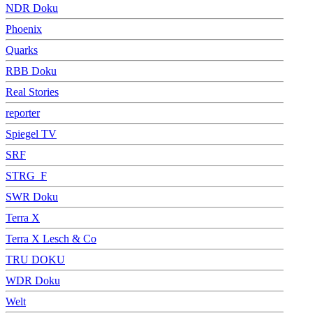
NDR Doku
Phoenix
Quarks
RBB Doku
Real Stories
reporter
Spiegel TV
SRF
STRG_F
SWR Doku
Terra X
Terra X Lesch & Co
TRU DOKU
WDR Doku
Welt