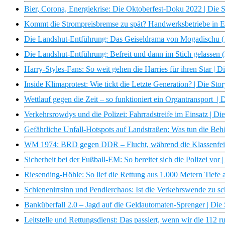
Bier, Corona, Energiekrise: Die Oktoberfest-Doku 2022 | Die S
Kommt die Strompreisbremse zu spät? Handwerksbetriebe in Ex
Die Landshut-Entführung: Das Geiseldrama von Mogadischu (1/
Die Landshut-Entführung: Befreit und dann im Stich gelassen (
Harry-Styles-Fans: So weit gehen die Harries für ihren Star | D
Inside Klimaprotest: Wie tickt die Letzte Generation? | Die Sto
Wettlauf gegen die Zeit – so funktioniert ein Organtransport | 
Verkehrsrowdys und die Polizei: Fahrradstreife im Einsatz | Di
Gefährliche Unfall-Hotspots auf Landstraßen: Was tun die Beh
WM 1974: BRD gegen DDR – Flucht, während die Klassenfeinde
Sicherheit bei der Fußball-EM: So bereitet sich die Polizei vor 
Riesending-Höhle: So lief die Rettung aus 1.000 Metern Tiefe 
Schienenirrsinn und Pendlerchaos: Ist die Verkehrswende zu sc
Banküberfall 2.0 – Jagd auf die Geldautomaten-Sprenger | Die 
Leitstelle und Rettungsdienst: Das passiert, wenn wir die 112 r