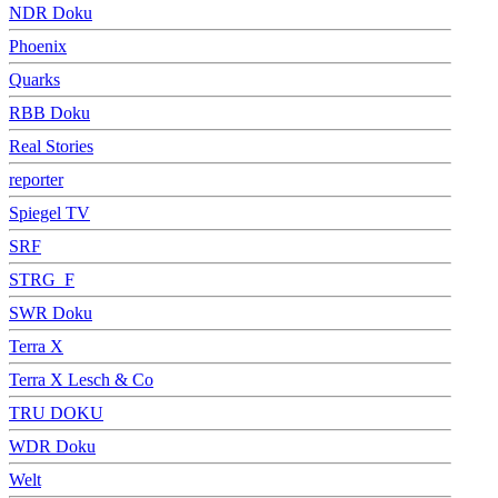
NDR Doku
Phoenix
Quarks
RBB Doku
Real Stories
reporter
Spiegel TV
SRF
STRG_F
SWR Doku
Terra X
Terra X Lesch & Co
TRU DOKU
WDR Doku
Welt