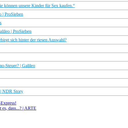
ie können unsere Kinder für Sex kaufen.“
o | ProSieben
s
lileo | ProSieben
irgt sich hinter der riesen Auswahl?
Steuer? | Galileo
 | NDR Story
-Express!
t es, dass...? | ARTE