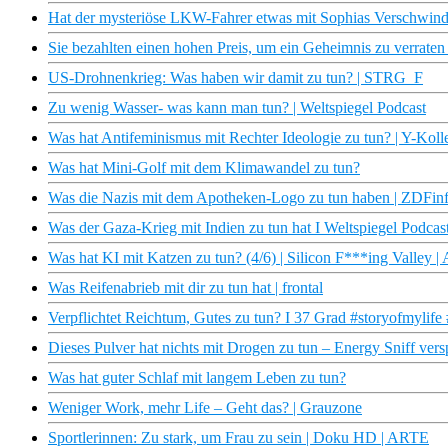
Hat der mysteriöse LKW-Fahrer etwas mit Sophias Verschwinden
Sie bezahlten einen hohen Preis, um ein Geheimnis zu verrat
US-Drohnenkrieg: Was haben wir damit zu tun? | STRG_F
Zu wenig Wasser- was kann man tun? | Weltspiegel Podcast
Was hat Antifeminismus mit Rechter Ideologie zu tun? | Y-Koll
Was hat Mini-Golf mit dem Klimawandel zu tun?
Was die Nazis mit dem Apotheken-Logo zu tun haben | ZDFin
Was der Gaza-Krieg mit Indien zu tun hat I Weltspiegel Podcas
Was hat KI mit Katzen zu tun? (4/6) | Silicon F***ing Valley 
Was Reifenabrieb mit dir zu tun hat | frontal
Verpflichtet Reichtum, Gutes zu tun? I 37 Grad #storyofmylife 
Dieses Pulver hat nichts mit Drogen zu tun – Energy Sniff vers
Was hat guter Schlaf mit langem Leben zu tun?
Weniger Work, mehr Life – Geht das? | Grauzone
Sportlerinnen: Zu stark, um Frau zu sein | Doku HD | ARTE