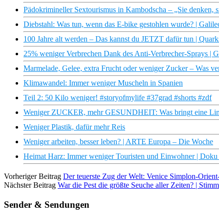
Pädokrimineller Sextourismus in Kambodscha – „Sie denken, s
Diebstahl: Was tun, wenn das E-bike gestohlen wurde? | Galile
100 Jahre alt werden – Das kannst du JETZT dafür tun | Quark
25% weniger Verbrechen Dank des Anti-Verbrecher-Sprays | Ga
Marmelade, Gelee, extra Frucht oder weniger Zucker – Was verb
Klimawandel: Immer weniger Muscheln in Spanien
Teil 2: 50 Kilo weniger! #storyofmylife #37grad #shorts #zdf
Weniger ZUCKER, mehr GESUNDHEIT: Was bringt eine Limo-
Weniger Plastik, dafür mehr Reis
Weniger arbeiten, besser leben? | ARTE Europa – Die Woche
Heimat Harz: Immer weniger Touristen und Einwohner | Doku
Vorheriger Beitrag
Der teuerste Zug der Welt: Venice Simplon-Orient
Nächster Beitrag
War die Pest die größte Seuche aller Zeiten? | Stimm
Sender & Sendungen