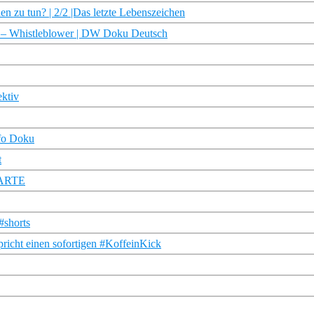
 zu tun? | 2/2 |Das letzte Lebenszeichen
en – Whistleblower | DW Doku Deutsch
ektiv
fo Doku
t
| ARTE
#shorts
pricht einen sofortigen #KoffeinKick