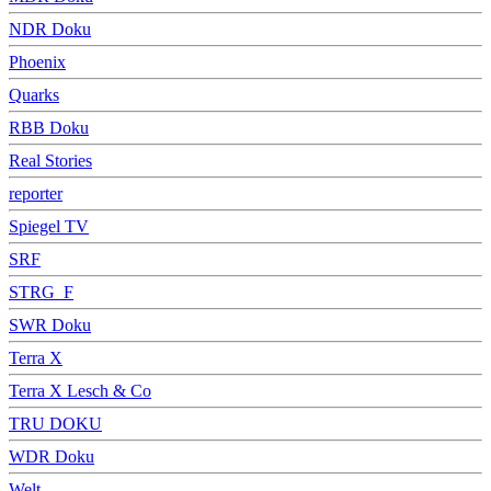
NDR Doku
Phoenix
Quarks
RBB Doku
Real Stories
reporter
Spiegel TV
SRF
STRG_F
SWR Doku
Terra X
Terra X Lesch & Co
TRU DOKU
WDR Doku
Welt