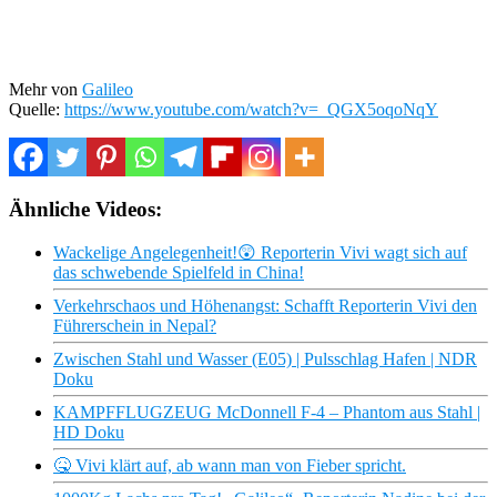
Mehr von
Galileo
Quelle:
https://www.youtube.com/watch?v=_QGX5oqoNqY
Ähnliche Videos:
Wackelige Angelegenheit!😲 Reporterin Vivi wagt sich auf
das schwebende Spielfeld in China!
Verkehrschaos und Höhenangst: Schafft Reporterin Vivi den
Führerschein in Nepal?
Zwischen Stahl und Wasser (E05) | Pulsschlag Hafen | NDR
Doku
KAMPFFLUGZEUG McDonnell F-4 – Phantom aus Stahl |
HD Doku
🤒 Vivi klärt auf, ab wann man von Fieber spricht.