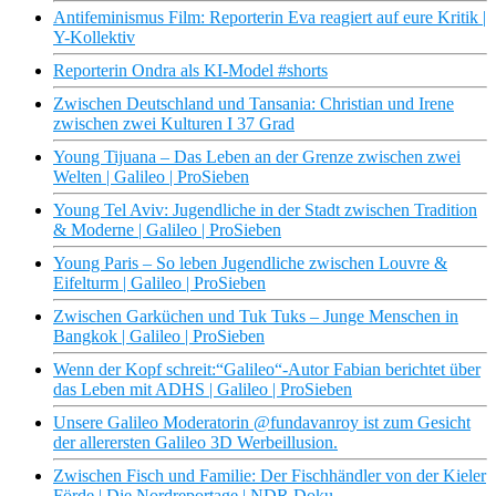
Antifeminismus Film: Reporterin Eva reagiert auf eure Kritik |
Y-Kollektiv
Reporterin Ondra als KI-Model #shorts
Zwischen Deutschland und Tansania: Christian und Irene
zwischen zwei Kulturen I 37 Grad
Young Tijuana – Das Leben an der Grenze zwischen zwei
Welten | Galileo | ProSieben
Young Tel Aviv: Jugendliche in der Stadt zwischen Tradition
& Moderne | Galileo | ProSieben
Young Paris – So leben Jugendliche zwischen Louvre &
Eifelturm | Galileo | ProSieben
Zwischen Garküchen und Tuk Tuks – Junge Menschen in
Bangkok | Galileo | ProSieben
Wenn der Kopf schreit:“Galileo“-Autor Fabian berichtet über
das Leben mit ADHS | Galileo | ProSieben
Unsere Galileo Moderatorin @fundavanroy ist zum Gesicht
der allerersten Galileo 3D Werbeillusion.
Zwischen Fisch und Familie: Der Fischhändler von der Kieler
Förde | Die Nordreportage | NDR Doku