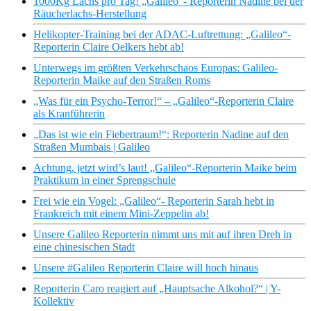
1000Kg Lachs pro Tag! „Galileo“- Reporterin Nadine bei der
Räucherlachs-Herstellung
Helikopter-Training bei der ADAC-Luftrettung: „Galileo“-
Reporterin Claire Oelkers hebt ab!
Unterwegs im größten Verkehrschaos Europas: Galileo-
Reporterin Maike auf den Straßen Roms
„Was für ein Psycho-Terror!“ – „Galileo“-Reporterin Claire
als Kranführerin
„Das ist wie ein Fiebertraum!“: Reporterin Nadine auf den
Straßen Mumbais | Galileo
Achtung, jetzt wird’s laut! „Galileo“-Reporterin Maike beim
Praktikum in einer Sprengschule
Frei wie ein Vogel: „Galileo“- Reporterin Sarah hebt in
Frankreich mit einem Mini-Zeppelin ab!
Unsere Galileo Reporterin nimmt uns mit auf ihren Dreh in
eine chinesischen Stadt
Unsere #Galileo Reporterin Claire will hoch hinaus
Reporterin Caro reagiert auf „Hauptsache Alkohol?“ | Y-
Kollektiv