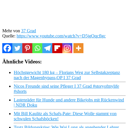
Mehr von
37 Grad
Quelle:
https://www.youtube.com/watch?v=D5jgOqcflgc
Ähnliche Videos:
Höchstgewicht 180 kg – Florians Weg zur Selbstakzeptanz
nach der Magenbypass-OP I 37 Grad
Nicos Freunde sind seine Pfleger I 37 Grad #storyofmylife
#shorts
Lastenräder für Hunde und andere Bikejobs mit Rückenwind
| NDR Doku
Mit Bill Kaulitz als Schafs-Pate: Diese Wolle stammt von
schwulen Schafsböcken!
Trotz Bildungskrise: Wie Wai Long als angehender Lehrer