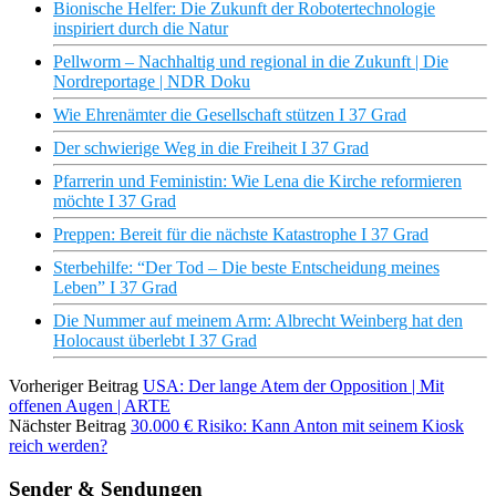
Bionische Helfer: Die Zukunft der Robotertechnologie
inspiriert durch die Natur
Pellworm – Nachhaltig und regional in die Zukunft | Die
Nordreportage | NDR Doku
Wie Ehrenämter die Gesellschaft stützen I 37 Grad
Der schwierige Weg in die Freiheit I 37 Grad
Pfarrerin und Feministin: Wie Lena die Kirche reformieren
möchte I 37 Grad
Preppen: Bereit für die nächste Katastrophe I 37 Grad
Sterbehilfe: “Der Tod – Die beste Entscheidung meines
Leben” I 37 Grad
Die Nummer auf meinem Arm: Albrecht Weinberg hat den
Holocaust überlebt I 37 Grad
Vorheriger Beitrag
USA: Der lange Atem der Opposition | Mit
offenen Augen | ARTE
Nächster Beitrag
30.000 € Risiko: Kann Anton mit seinem Kiosk
reich werden?
Sender & Sendungen