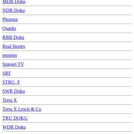
MDR Doku
NDR Doku
Phoenix
Quarks
RBB Doku
Real Stories
reporter
Spiegel TV
SRF
STRG_F
SWR Doku
Terra X
Terra X Lesch & Co
TRU DOKU
WDR Doku