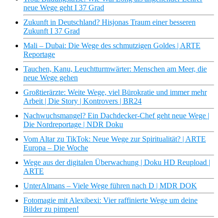
neue Wege geht I 37 Grad
Zukunft in Deutschland? Hisjonas Traum einer besseren
Zukunft I 37 Grad
Mali – Dubai: Die Wege des schmutzigen Goldes | ARTE
Reportage
Tauchen, Kanu, Leuchtturmwärter: Menschen am Meer, die
neue Wege gehen
Großtierärzte: Weite Wege, viel Bürokratie und immer mehr
Arbeit | Die Story | Kontrovers | BR24
Nachwuchsmangel? Ein Dachdecker-Chef geht neue Wege |
Die Nordreportage | NDR Doku
Vom Altar zu TikTok: Neue Wege zur Spiritualität? | ARTE
Europa – Die Woche
Wege aus der digitalen Überwachung | Doku HD Reupload |
ARTE
UnterAlmans – Viele Wege führen nach D | MDR DOK
Fotomagie mit Alexibexi: Vier raffinierte Wege um deine
Bilder zu pimpen!