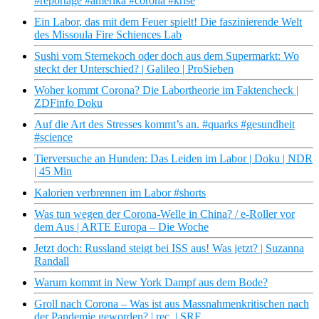
#reportage #amerika #corona #krise
Ein Labor, das mit dem Feuer spielt! Die faszinierende Welt
des Missoula Fire Schiences Lab
Sushi vom Sternekoch oder doch aus dem Supermarkt: Wo
steckt der Unterschied? | Galileo | ProSieben
Woher kommt Corona? Die Labortheorie im Faktencheck |
ZDFinfo Doku
Auf die Art des Stresses kommt’s an. #quarks #gesundheit
#science
Tierversuche an Hunden: Das Leiden im Labor | Doku | NDR
| 45 Min
Kalorien verbrennen im Labor #shorts
Was tun wegen der Corona-Welle in China? / e-Roller vor
dem Aus | ARTE Europa – Die Woche
Jetzt doch: Russland steigt bei ISS aus! Was jetzt? | Suzanna
Randall
Warum kommt in New York Dampf aus dem Bode?
Groll nach Corona – Was ist aus Massnahmenkritischen nach
der Pandemie geworden? | rec. | SRF