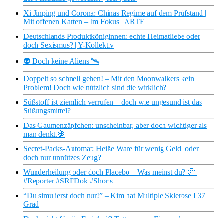
Xi Jinping und Corona: Chinas Regime auf dem Prüfstand |
Mit offenen Karten – Im Fokus | ARTE
Deutschlands Produktköniginnen: echte Heimatliebe oder
doch Sexismus? | Y-Kollektiv
👽 Doch keine Aliens 🛰
Doppelt so schnell gehen! – Mit den Moonwalkers kein
Problem! Doch wie nützlich sind die wirklich?
Süßstoff ist ziemlich verrufen – doch wie ungesund ist das
Süßungsmittel?
Das Gaumenzäpfchen: unscheinbar, aber doch wichtiger als
man denkt.🍇
Secret-Packs-Automat: Heiße Ware für wenig Geld, oder
doch nur unnützes Zeug?
Wunderheilung oder doch Placebo – Was meinst du? 🤔 |
#Reporter #SRFDok #Shorts
“Du simulierst doch nur!” – Kim hat Multiple Sklerose I 37
Grad