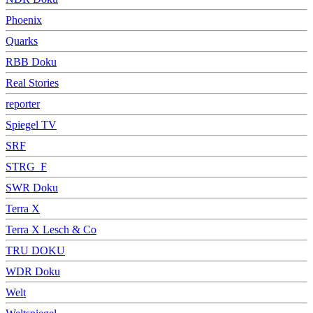
Phoenix
Quarks
RBB Doku
Real Stories
reporter
Spiegel TV
SRF
STRG_F
SWR Doku
Terra X
Terra X Lesch & Co
TRU DOKU
WDR Doku
Welt