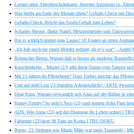
Lernen ohne Altersbeschränkung: Jüngster Astronom vs. Ältes
Was bleibt am Ende des Monats übrig? Gehalts-Check mit D
Gehalts-Check: Reicht das Azubi-Gehalt zum Leben?
Scharfes Messer, flinke Nadel: Metzgermeister und Tätowierer
Hat er wirklich immer gute Laune? 10 Fragen an einen Animateu
„Ich hab noch nie einen Mörder gefragt, ob er’s war“ – André 
Römischer Beton: Warum hält er besser als moderne Baustoffe
Knochenkrebs – Muriel (23) gibt ihren Traum vom Tanzen ni
Mit 23-Jahren im Pflegeheim? Teun Toebes möchte das Pfleges
Und auf geht’s zur 23-Stunden-Arbeitsschicht! | ARTE #wissen
Drag King: Warum verwandelt sich Anas auf der Bühne in ein
Happy Family? So geht’s Nico (23) und seinem Sohn Finn h
ADS: Wie Anna (23) seit der Diagnose ihr Leben ordnet I 
Fabienne (23) liegt 38 Tage im Koma I TRU DOKU
Breno, 23: Strippen wie Magic Mike war mein Traumjob! | Mi