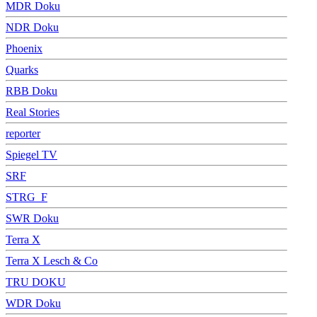
MDR Doku
NDR Doku
Phoenix
Quarks
RBB Doku
Real Stories
reporter
Spiegel TV
SRF
STRG_F
SWR Doku
Terra X
Terra X Lesch & Co
TRU DOKU
WDR Doku