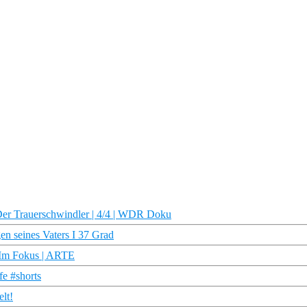
 Der Trauerschwindler | 4/4 | WDR Doku
en seines Vaters I 37 Grad
– Im Fokus | ARTE
fe #shorts
lt!