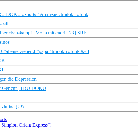
| TRU DOKU #shorts #Amnesie #trudoku #funk
 #zdf
Überlebenskampf | Mona mittendrin 23 | SRF
sinos
#alleinerziehend #papa #trudoku #funk #zdf
 DOKU
OKU
gen die Depression
vor Gericht | TRU DOKU
-Juline (23)
orts
ce Simplon Orient Express"!