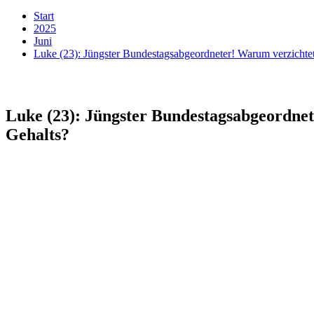
Start
2025
Juni
Luke (23): Jüngster Bundestagsabgeordneter! Warum verzichtet 
Luke (23): Jüngster Bundestagsabgeordnete
Gehalts?