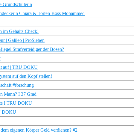
te Grundschülerin
achdeckerin Chiara & Torten-Boss Mohammed
in im Gehalts-Check!
r | Galileo | ProSieben
Miegel Strafverteidiger der Bösen?
?
cht auf | TRU DOKU
ystem auf den Kopf stellen!
schaft #forschung
en Mann? I 37 Grad
eute I TRU DOKU
TRU DOKU
t dem eigenen Körper Geld verdienen? #2