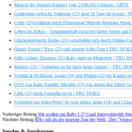
Marsch der Wagner-Kämper vom 23/06/2023 #shorts | ARTE
Gedächtnis gelöscht: Fabienne (23) liegt 38 Tage im Koma 
Celin (23):Gelähmt durch Depression?!#shorts #trudoku #funk
Leben im Zirkus – Zusammenhalt zwischen harter Arbeit und 
Glücksspielsucht: Defne (23) verschuldet sich durch Online-Ca
Happy Family? Nico (23) und seinem Sohn Finn I TRU DOKU 
Stille Geburt: Desirees (23) Baby starb im Mutterleib | TRU
Marion (23): “Aufgeben ist für mich keine Option” | TRU D
Vorbild & Hoffnung: Jonah (19) und Philipp (23) im Kampf ge
DAS war keine Familie: Michèle (23) zog gegen ihre Eltern 
Lillis (23) beste Freundin ist tot | TRU DOKU
Schönheit um jeden Preis? So weit gehen Justin (18) und Chiara
Vorheriger Beitrag
Wir wollen ein Baby I 37 Grad #storyofmylife #sh
Nächster Beitrag
🤯Er gilt als der teuerste Zug der Welt - Der "Veni
Sender & Sendungen