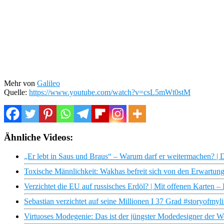
Mehr von
Galileo
Quelle:
https://www.youtube.com/watch?v=csL5mWt0stM
Ähnliche Videos:
„Er lebt in Saus und Braus“ – Warum darf er weitermachen? |
Toxische Männlichkeit: Wakhas befreit sich von den Erwartung
Verzichtet die EU auf russisches Erdöl? | Mit offenen Karten 
Sebastian verzichtet auf seine Millionen I 37 Grad #storyofmyli
Virtuoses Modegenie: Das ist der jüngster Modedesigner der We