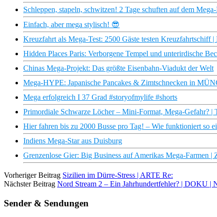
Schleppen, stapeln, schwitzen! 2 Tage schuften auf dem Mega-
Einfach, aber mega stylisch! 😎
Kreuzfahrt als Mega-Test: 2500 Gäste testen Kreuzfahrtschiff 
Hidden Places Paris: Verborgene Tempel und unterirdische Be
Chinas Mega-Projekt: Das größte Eisenbahn-Viadukt der Welt
Mega-HYPE: Japanische Pancakes & Zimtschnecken in MÜNC
Mega erfolgreich I 37 Grad #storyofmylife #shorts
Primordiale Schwarze Löcher – Mini-Format, Mega-Gefahr? | 
Hier fahren bis zu 2000 Busse pro Tag! – Wie funktioniert so
Indiens Mega-Star aus Duisburg
Grenzenlose Gier: Big Business auf Amerikas Mega-Farmen |
Vorheriger Beitrag
Sizilien im Dürre-Stress | ARTE Re:
Nächster Beitrag
Nord Stream 2 – Ein Jahrhundertfehler? | DOKU |
Sender & Sendungen