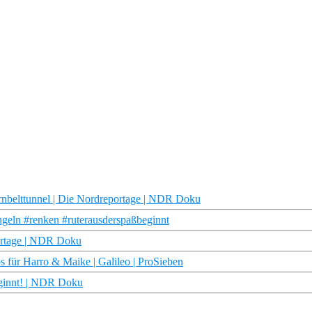
nbelttunnel | Die Nordreportage | NDR Doku
ngeln #renken #ruterausderspaßbeginnt
ortage | NDR Doku
für Harro & Maike | Galileo | ProSieben
eginnt! | NDR Doku