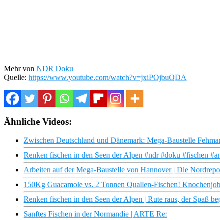
Mehr von
NDR Doku
Quelle:
https://www.youtube.com/watch?v=jxiPOjbuQDA
Ähnliche Videos:
Zwischen Deutschland und Dänemark: Mega-Baustelle Fehmar
Renken fischen in den Seen der Alpen #ndr #doku #fischen #a
Arbeiten auf der Mega-Baustelle von Hannover | Die Nordrep
150Kg Guacamole vs. 2 Tonnen Quallen-Fischen! Knochenjobs 
Renken fischen in den Seen der Alpen | Rute raus, der Spaß b
Sanftes Fischen in der Normandie | ARTE Re: