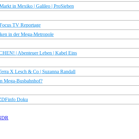
Markt in Mexiko | Galileo | ProSieben
| Focus TV Reportage
cken in der Mega-Metropole
HEN! | Abenteuer Leben | Kabel Eins
Terra X Lesch & Co | Suzanna Randall
 ein Mega-Busbahnhof?
 ZDFinfo Doku
 NDR