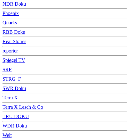
NDR Doku
Phoenix
Quarks
RBB Doku
Real Stories
reporter
Spiegel TV
SRF
STRG_F
SWR Doku
Terra X
Terra X Lesch & Co
TRU DOKU
WDR Doku
Welt