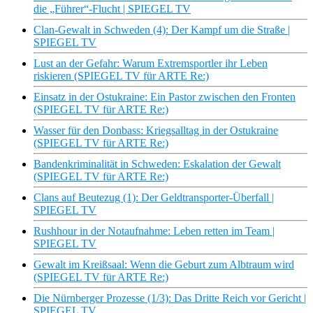
die „Führer“-Flucht | SPIEGEL TV
Clan-Gewalt in Schweden (4): Der Kampf um die Straße |
SPIEGEL TV
Lust an der Gefahr: Warum Extremsportler ihr Leben
riskieren (SPIEGEL TV für ARTE Re:)
Einsatz in der Ostukraine: Ein Pastor zwischen den Fronten
(SPIEGEL TV für ARTE Re:)
Wasser für den Donbass: Kriegsalltag in der Ostukraine
(SPIEGEL TV für ARTE Re:)
Bandenkriminalität in Schweden: Eskalation der Gewalt
(SPIEGEL TV für ARTE Re:)
Clans auf Beutezug (1): Der Geldtransporter-Überfall |
SPIEGEL TV
Rushhour in der Notaufnahme: Leben retten im Team |
SPIEGEL TV
Gewalt im Kreißsaal: Wenn die Geburt zum Albtraum wird
(SPIEGEL TV für ARTE Re:)
Die Nürnberger Prozesse (1/3): Das Dritte Reich vor Gericht |
SPIEGEL TV