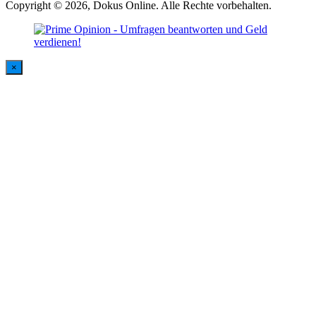
Copyright © 2026, Dokus Online. Alle Rechte vorbehalten.
×