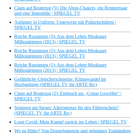
Clans auf Beutezug (5): Die Abou-Chakers, ein Rentnerpaar
und eine Immobilie | SPIEGEL TV
Anfänger in Uniform: Unterwegs mit Polizeischülern |
SPIEGEL TV
Reiche Russinnen (3): Aus dem Leben Moskauer
Millionärinnen (2013) | SPIEGEL TV
Reiche Russinnen (2): Aus dem Leben Moskauer
Millionärinnen (2013) | SPIEGEL TV
Reiche Russinnen (1): Aus dem Leben Moskauer
Millionärinnen (2013) | SPIEGEL TV
Gefährliche Gletscherschmelze: Klimawandel im
Hochgebirge (SPIEGEL TV für ARTE Re:)
Clans auf Beutezug (2): Einbruch ins „Grüne Gewölbe“ |
SPIEGEL TV
Senioren am Steuer: Altersgrenze für den Führerschein?
(SPIEGEL TV für ARTE Re:)
Long Covid: Mein Kampf zurück ins Leben | SPIEGEL TV
Wo ist Hitler? Von Doppelgängern und geheimen Tonbändern