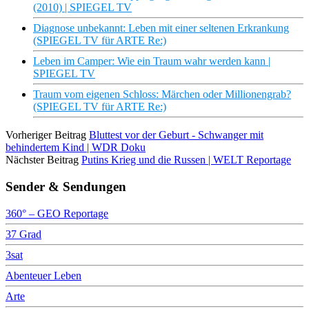
(2010) | SPIEGEL TV
Diagnose unbekannt: Leben mit einer seltenen Erkrankung
(SPIEGEL TV für ARTE Re:)
Leben im Camper: Wie ein Traum wahr werden kann |
SPIEGEL TV
Traum vom eigenen Schloss: Märchen oder Millionengrab?
(SPIEGEL TV für ARTE Re:)
Vorheriger Beitrag
Bluttest vor der Geburt - Schwanger mit
behindertem Kind | WDR Doku
Nächster Beitrag
Putins Krieg und die Russen | WELT Reportage
Sender & Sendungen
360° – GEO Reportage
37 Grad
3sat
Abenteuer Leben
Arte