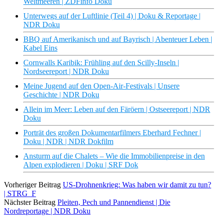
Weltmeeren | ZDFinfo Doku
Unterwegs auf der Luftlinie (Teil 4) | Doku & Reportage |
NDR Doku
BBQ auf Amerikanisch und auf Bayrisch | Abenteuer Leben |
Kabel Eins
Cornwalls Karibik: Frühling auf den Scilly-Inseln |
Nordseereport | NDR Doku
Meine Jugend auf den Open-Air-Festivals | Unsere
Geschichte | NDR Doku
Allein im Meer: Leben auf den Färöern | Ostseereport | NDR
Doku
Porträt des großen Dokumentarfilmers Eberhard Fechner |
Doku | NDR | NDR Dokfilm
Ansturm auf die Chalets – Wie die Immobilienpreise in den
Alpen explodieren | Doku | SRF Dok
Vorheriger Beitrag
US-Drohnenkrieg: Was haben wir damit zu tun?
| STRG_F
Nächster Beitrag
Pleiten, Pech und Pannendienst | Die
Nordreportage | NDR Doku