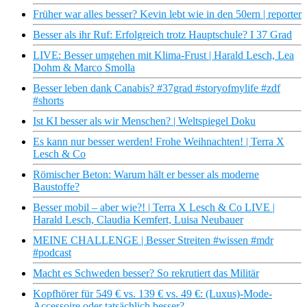
Früher war alles besser? Kevin lebt wie in den 50ern | reporter
Besser als ihr Ruf: Erfolgreich trotz Hauptschule? I 37 Grad
LIVE: Besser umgehen mit Klima-Frust | Harald Lesch, Lea
Dohm & Marco Smolla
Besser leben dank Canabis? #37grad #storyofmylife #zdf
#shorts
Ist KI besser als wir Menschen? | Weltspiegel Doku
Es kann nur besser werden! Frohe Weihnachten! | Terra X
Lesch & Co
Römischer Beton: Warum hält er besser als moderne
Baustoffe?
Besser mobil – aber wie?! | Terra X Lesch & Co LIVE |
Harald Lesch, Claudia Kemfert, Luisa Neubauer
MEINE CHALLENGE | Besser Streiten #wissen #mdr
#podcast
Macht es Schweden besser? So rekrutiert das Militär
Kopfhörer für 549 € vs. 139 € vs. 49 €: (Luxus)-Mode-
Accessoire oder tatsächlich besser?