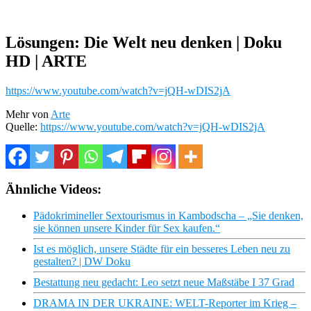
Lösungen: Die Welt neu denken | Doku
HD | ARTE
https://www.youtube.com/watch?v=jQH-wDIS2jA
Mehr von
Arte
Quelle:
https://www.youtube.com/watch?v=jQH-wDIS2jA
Ähnliche Videos:
Pädokrimineller Sextourismus in Kambodscha – „Sie denken,
sie können unsere Kinder für Sex kaufen.“
Ist es möglich, unsere Städte für ein besseres Leben neu zu
gestalten? | DW Doku
Bestattung neu gedacht: Leo setzt neue Maßstäbe I 37 Grad
DRAMA IN DER UKRAINE: WELT-Reporter im Krieg –