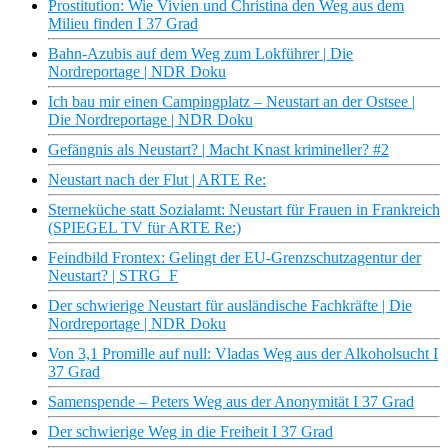
Prostitution: Wie Vivien und Christina den Weg aus dem
Milieu finden I 37 Grad
Bahn-Azubis auf dem Weg zum Lokführer | Die
Nordreportage | NDR Doku
Ich bau mir einen Campingplatz – Neustart an der Ostsee |
Die Nordreportage | NDR Doku
Gefängnis als Neustart? | Macht Knast krimineller? #2
Neustart nach der Flut | ARTE Re:
Sterneküche statt Sozialamt: Neustart für Frauen in Frankreich
(SPIEGEL TV für ARTE Re:)
Feindbild Frontex: Gelingt der EU-Grenzschutzagentur der
Neustart? | STRG_F
Der schwierige Neustart für ausländische Fachkräfte | Die
Nordreportage | NDR Doku
Von 3,1 Promille auf null: Vladas Weg aus der Alkoholsucht I
37 Grad
Samenspende – Peters Weg aus der Anonymität I 37 Grad
Der schwierige Weg in die Freiheit I 37 Grad