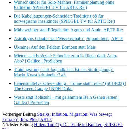
Wunschkinder für Solo-Männer: Familienplanung ohne
Partnerin (SPIEGEL TV für ARTE Re:)
Die Kabeljauzungen-Schneider: Traditionsjob für
norwegische Inselkinder (SPIEGEL TV für ARTE Re:)
Mitbewohner statt Pflegeheim: Agnes und Amir | ARTE Re:
Astrologie: Glaube statt Wissenschaft? | Square Idee | ARTE
Ukraine: Auf den Feldern Bomben statt Mais
Mieten statt besitzen: Schneller zum E-Flitzer dank Auto-
Abo? | Galileo | ProSieben
Trainingscamp statt Jugendknast: Ist das Strafe genug? |
Macht Knast krimineller? #5
Lebensmittelverschwendung – Tonne statt Teller? (S01/E03) |
The Green Garage | NDR Doku
Weste statt Rollstuhl – mit gelähmtem Bein Gehen lernen |
Galileo | ProSieben
Vorheriger Beitrag
Streiks, Inflation, Migration: Was bewegt
Europa? | Info Plus | ARTE
Nächster Beitrag
Hitlers Tod (1): Das Ende im Bunker | SPIEGEL