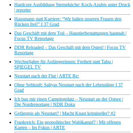
Hardcore Ausbildung Sterneküche: Koch-Azubis unter Druck
| reporter
Hausmann statt Karriere: “Wir halten unseren Frauen den
Rücken frei!” I 37 Grad
Das Geschäft mit dem Tod – Haustierbestattungen hautnah |
Focus TV Reportage
DDR Reloaded – Das Geschäft mit dem Osten! | Focus TV
Reportage
Wechseljahre für Anfängerinnen: Freiheit statt Tabu |
SPIEGEL TV
Neustart nach der Flut | ARTE Re:
Ohne Sehkraft: Saliyas Neustart nach der Lebenslüge I 37
Grad
Ich bau mir einen Campingplatz – Neustart an der Ostsee |
Die Nordreportage | NDR Doku
Gefängnis als Neustart? | Macht Knast krimineller? #2
Frankreich: Ein geopolitischer Wahlkampf? | Mit offenen
Karten – Im Fokus | ARTE