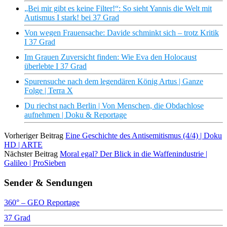
„Bei mir gibt es keine Filter!“: So sieht Yannis die Welt mit
Autismus I stark! bei 37 Grad
Von wegen Frauensache: Davide schminkt sich – trotz Kritik
I 37 Grad
Im Grauen Zuversicht finden: Wie Eva den Holocaust
überlebte I 37 Grad
Spurensuche nach dem legendären König Artus | Ganze
Folge | Terra X
Du riechst nach Berlin | Von Menschen, die Obdachlose
aufnehmen | Doku & Reportage
Vorheriger Beitrag
Eine Geschichte des Antisemitismus (4/4) | Doku
HD | ARTE
Nächster Beitrag
Moral egal? Der Blick in die Waffenindustrie |
Galileo | ProSieben
Sender & Sendungen
360° – GEO Reportage
37 Grad