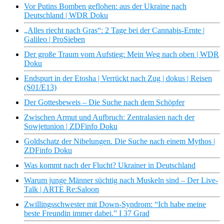
Vor Putins Bomben geflohen: aus der Ukraine nach
Deutschland | WDR Doku
„Alles riecht nach Gras“: 2 Tage bei der Cannabis-Ernte |
Galileo | ProSieben
Der große Traum vom Aufstieg: Mein Weg nach oben | WDR
Doku
Endspurt in der Etosha | Verrückt nach Zug | dokus | Reisen
(S01/E13)
Der Gottesbeweis – Die Suche nach dem Schöpfer
Zwischen Armut und Aufbruch: Zentralasien nach der
Sowjetunion | ZDFinfo Doku
Goldschatz der Nibelungen. Die Suche nach einem Mythos |
ZDFinfo Doku
Was kommt nach der Flucht? Ukrainer in Deutschland
Warum junge Männer süchtig nach Muskeln sind – Der Live-
Talk | ARTE Re:Saloon
Zwillingsschwester mit Down-Syndrom: “Ich habe meine
beste Freundin immer dabei.” I 37 Grad