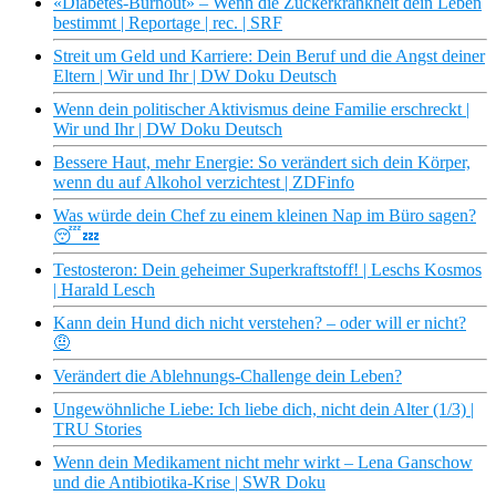
«Diabetes-Burnout» – Wenn die Zuckerkrankheit dein Leben
bestimmt | Reportage | rec. | SRF
Streit um Geld und Karriere: Dein Beruf und die Angst deiner
Eltern | Wir und Ihr | DW Doku Deutsch
Wenn dein politischer Aktivismus deine Familie erschreckt |
Wir und Ihr | DW Doku Deutsch
Bessere Haut, mehr Energie: So verändert sich dein Körper,
wenn du auf Alkohol verzichtest | ZDFinfo
Was würde dein Chef zu einem kleinen Nap im Büro sagen?
😴💤
Testosteron: Dein geheimer Superkraftstoff! | Leschs Kosmos
| Harald Lesch
Kann dein Hund dich nicht verstehen? – oder will er nicht?
🤨
Verändert die Ablehnungs-Challenge dein Leben?
Ungewöhnliche Liebe: Ich liebe dich, nicht dein Alter (1/3) |
TRU Stories
Wenn dein Medikament nicht mehr wirkt – Lena Ganschow
und die Antibiotika-Krise | SWR Doku