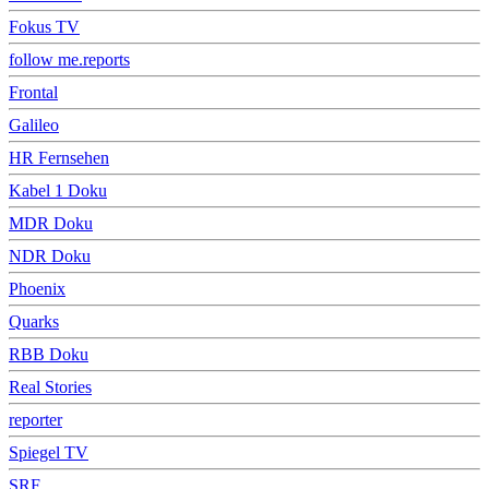
Fokus TV
follow me.reports
Frontal
Galileo
HR Fernsehen
Kabel 1 Doku
MDR Doku
NDR Doku
Phoenix
Quarks
RBB Doku
Real Stories
reporter
Spiegel TV
SRF