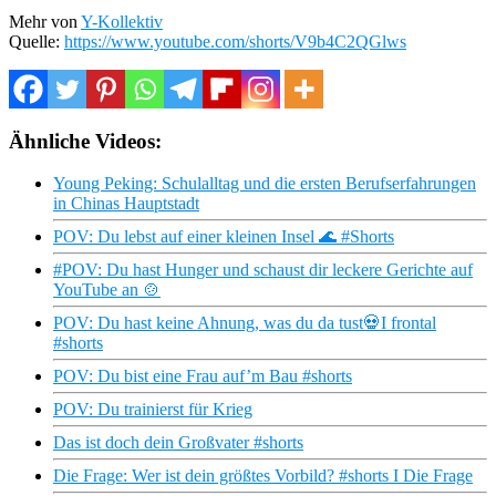
Mehr von
Y-Kollektiv
Quelle:
https://www.youtube.com/shorts/V9b4C2QGlws
Ähnliche Videos:
Young Peking: Schulalltag und die ersten Berufserfahrungen
in Chinas Hauptstadt
POV: Du lebst auf einer kleinen Insel 🌊 #Shorts
#POV: Du hast Hunger und schaust dir leckere Gerichte auf
YouTube an 🍲
POV: Du hast keine Ahnung, was du da tust💀I frontal
#shorts
POV: Du bist eine Frau auf’m Bau #shorts
POV: Du trainierst für Krieg
Das ist doch dein Großvater #shorts
Die Frage: Wer ist dein größtes Vorbild? #shorts I Die Frage