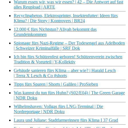
Warum essen wir, was wir essen? | 42 – Die Antwort auf fast
alles Reupload | ARTE
Recyclingbeton, Elektrosprinter, Insektenfutter: Ideen fürs
Klima? | Die Story | Kontrovers | BR24
12.000 € fürs Nichtstun? Aliyah bekommt das
Grundeinkommen
Spionage fürs Nazi-Regime – Der Todesengel aus Adelboden
| Schweizer Kriminalfälle | SRF Dok
Ich bin fürs Schützenfest geboren! Schützenverein zwischen
Tradition & Vorurteil | Y-Kollektiv
Gebäude sanieren fürs Klima – aber wie? | Harald Lesch
| Terra X Lesch & Co #shorts
Tipps fürs Sparen | Shorts | Galileo | ProSieben
Was kannst du tun fürs Huhn? (S02/E04) | The Green Garage
| NDR Doku
Wilhelmshaven: Vollgas fürs LNG-Terminal | Die
Nordreportage | NDR Doku
Laura und Juliane: Stadtfarmerinnen fürs Klima I 37 Grad