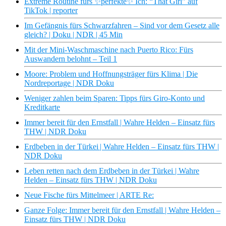
Extreme Routine fürs ✨perfekte✨ Ich: “That Girl” auf
TikTok | reporter
Im Gefängnis fürs Schwarzfahren – Sind vor dem Gesetz alle
gleich? | Doku | NDR | 45 Min
Mit der Mini-Waschmaschine nach Puerto Rico: Fürs
Auswandern belohnt – Teil 1
Moore: Problem und Hoffnungsträger fürs Klima | Die
Nordreportage | NDR Doku
Weniger zahlen beim Sparen: Tipps fürs Giro-Konto und
Kreditkarte
Immer bereit für den Ernstfall | Wahre Helden – Einsatz fürs
THW | NDR Doku
Erdbeben in der Türkei | Wahre Helden – Einsatz fürs THW |
NDR Doku
Leben retten nach dem Erdbeben in der Türkei | Wahre
Helden – Einsatz fürs THW | NDR Doku
Neue Fische fürs Mittelmeer | ARTE Re:
Ganze Folge: Immer bereit für den Ernstfall | Wahre Helden –
Einsatz fürs THW | NDR Doku