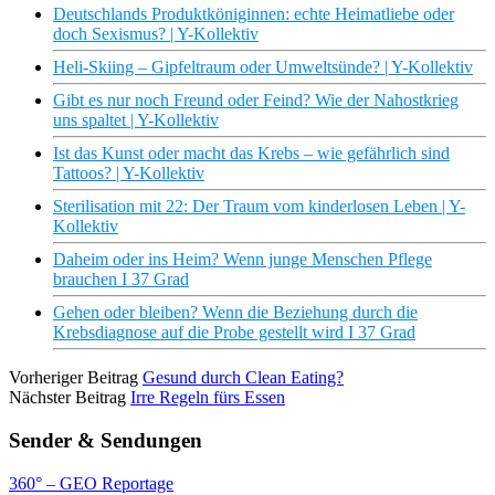
Deutschlands Produktköniginnen: echte Heimatliebe oder
doch Sexismus? | Y-Kollektiv
Heli-Skiing – Gipfeltraum oder Umweltsünde? | Y-Kollektiv
Gibt es nur noch Freund oder Feind? Wie der Nahostkrieg
uns spaltet | Y-Kollektiv
Ist das Kunst oder macht das Krebs – wie gefährlich sind
Tattoos? | Y-Kollektiv
Sterilisation mit 22: Der Traum vom kinderlosen Leben | Y-
Kollektiv
Daheim oder ins Heim? Wenn junge Menschen Pflege
brauchen I 37 Grad
Gehen oder bleiben? Wenn die Beziehung durch die
Krebsdiagnose auf die Probe gestellt wird I 37 Grad
Vorheriger Beitrag
Gesund durch Clean Eating?
Nächster Beitrag
Irre Regeln fürs Essen
Sender & Sendungen
360° – GEO Reportage