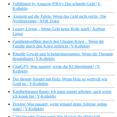
Fulfillment by Amazon (FBA): Das schnelle Geld | Y-
Kollektiv
Ansturm auf die Tafeln: Wenn das Geld nicht reicht | Die
Nordreportage | NDR Doku
Luxury Living – Wenn Geld keine Rolle spielt | Auftrag
Luxus
Familienkonflikte durch den Ukraine-Krieg – Wenn die
Familie durch den Krieg zerbricht | Y-Kollektiv
Rituelle Gewalt und Scheinerinnerungen: Wenn die Therapie
destabilisiert | Y-Kollektiv
ChatGPT: Was passiert, wenn die KI übernimmt? | Y-
Kollektiv
Der illegale Handel mit Holz: Wenn Holz so wertvoll wie
Gold ist. | Y-Kollektiv
Kindheitstraum Bauer: Ich muss immer arbeiten, auch wenn
ich krank bin | Y-Kollektiv
Doxing: Was passiert, wenn jemand deine Adresse online
leakt? | Y-Kollektiv
Geld her oder Daten weg! Wie Hacker die Wirtschaft