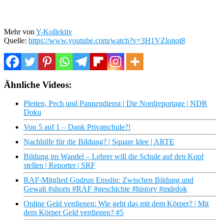
Mehr von
Y-Kollektiv
Quelle:
https://www.youtube.com/watch?v=3H1VZlonot8
Ähnliche Videos:
Pleiten, Pech und Pannendienst | Die Nordreportage | NDR
Doku
Von 5 auf 1 – Dank Privatschule?!
Nachhilfe für die Bildung? | Square Idee | ARTE
Bildung im Wandel – Lehrer will die Schule auf den Kopf
stellen | Reporter | SRF
RAF-Mitglied Gudrun Ensslin: Zwischen Bildung und
Gewalt #shorts #RAF #geschichte #history #mdrdok
Online Geld verdienen: Wie geht das mit dem Körper? | Mit
dem Körper Geld verdienen? #5