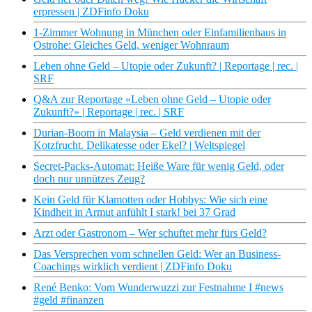
erpressen | ZDFinfo Doku
1-Zimmer Wohnung in München oder Einfamilienhaus in
Ostrohe: Gleiches Geld, weniger Wohnraum
Leben ohne Geld – Utopie oder Zukunft? | Reportage | rec. |
SRF
Q&A zur Reportage «Leben ohne Geld – Utopie oder
Zukunft?» | Reportage | rec. | SRF
Durian-Boom in Malaysia – Geld verdienen mit der
Kotzfrucht. Delikatesse oder Ekel? | Weltspiegel
Secret-Packs-Automat: Heiße Ware für wenig Geld, oder
doch nur unnützes Zeug?
Kein Geld für Klamotten oder Hobbys: Wie sich eine
Kindheit in Armut anfühlt I stark! bei 37 Grad
Arzt oder Gastronom – Wer schuftet mehr fürs Geld?
Das Versprechen vom schnellen Geld: Wer an Business-
Coachings wirklich verdient | ZDFinfo Doku
René Benko: Vom Wunderwuzzi zur Festnahme I #news
#geld #finanzen