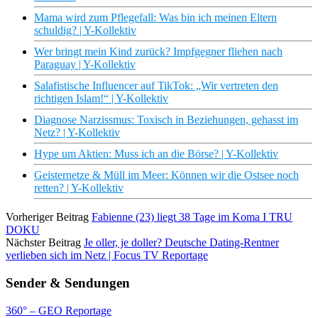
Mama wird zum Pflegefall: Was bin ich meinen Eltern
schuldig? | Y-Kollektiv
Wer bringt mein Kind zurück? Impfgegner fliehen nach
Paraguay | Y-Kollektiv
Salafistische Influencer auf TikTok: „Wir vertreten den
richtigen Islam!“ | Y-Kollektiv
Diagnose Narzissmus: Toxisch in Beziehungen, gehasst im
Netz? | Y-Kollektiv
Hype um Aktien: Muss ich an die Börse? | Y-Kollektiv
Geisternetze & Müll im Meer: Können wir die Ostsee noch
retten? | Y-Kollektiv
Vorheriger Beitrag
Fabienne (23) liegt 38 Tage im Koma I TRU
DOKU
Nächster Beitrag
Je oller, je doller? Deutsche Dating-Rentner
verlieben sich im Netz | Focus TV Reportage
Sender & Sendungen
360° – GEO Reportage