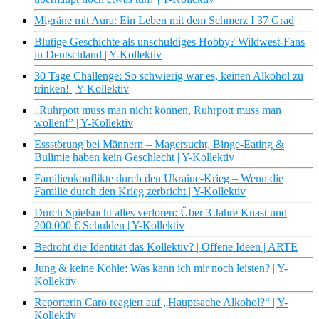
Migräne mit Aura: Ein Leben mit dem Schmerz I 37 Grad
Blutige Geschichte als unschuldiges Hobby? Wildwest-Fans
in Deutschland | Y-Kollektiv
30 Tage Challenge: So schwierig war es, keinen Alkohol zu
trinken! | Y-Kollektiv
„Ruhrpott muss man nicht können, Ruhrpott muss man
wollen!” | Y-Kollektiv
Essstörung bei Männern – Magersucht, Binge-Eating &
Bulimie haben kein Geschlecht | Y-Kollektiv
Familienkonflikte durch den Ukraine-Krieg – Wenn die
Familie durch den Krieg zerbricht | Y-Kollektiv
Durch Spielsucht alles verloren: Über 3 Jahre Knast und
200.000 € Schulden | Y-Kollektiv
Bedroht die Identität das Kollektiv? | Offene Ideen | ARTE
Jung & keine Kohle: Was kann ich mir noch leisten? | Y-
Kollektiv
Reporterin Caro reagiert auf „Hauptsache Alkohol?“ | Y-
Kollektiv