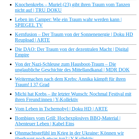
Knochenkrebs – Muriel (23) gibt ihren Traum vom Tanzen
nicht auf | TRU DOKU
Leben im Camper: Wie ein Traum wahr werden kann |
SPIEGEL TV
Kernfusion – Der Traum von der Sonnenenergie | Doku HD
Reupload | ARTE
Die DAO: Der Traum von der dezentralen Macht | Digital
Empire
Von der Nazi-Schleuse zum Hausboot-Traum – Die
unglaubliche Geschichte des Mittellandkanal | MDR DOK
Weitermachen nach dem Krebs: Annika kämpft für ihren
Traum! I 37 Grad
Michi hat Krebs – ihr letzter Wunsch: Nochmal Festival mit
ihren Freund:innen | Y-Kollektiv
Vom Leben in Tschernobyl | Doku HD | ARTE
Bombiges vom Grill: Hochexplosives BBQ-Material |
Abenteuer Leben | Kabel Eins
Ohnmachtsgefühl im Krieg in der Ukraine: Können wir
überhaupt noch etwas tun? | Y-Kollektiv